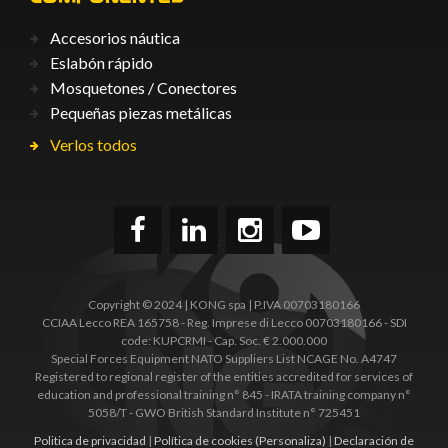
Accesorios náutica
Eslabón rápido
Mosquetones / Conectores
Pequeñas piezas metálicas
Verlos todos
Copyright © 2024 | KONG spa | P.IVA 00703180166
CCIAA Lecco REA 165758 - Reg. Imprese di Lecco 00703180166 - SDI
code: KUPCRMI - Cap. Soc. € 2.000.000
Special Forces Equipment NATO Suppliers List NCAGE No. A4747
Registered to regional register of the entities accredited for services of
education and professional training n° 845 - IRATA training company n°
5058/T - GWO British Standard Institute n° 725451
Politica de privacidad
|
Política de cookies
(Personaliza)
|
Declaración de