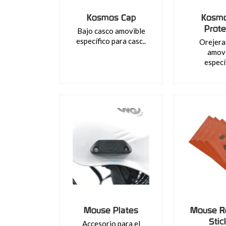
Kosmos Cap
Kosmo
Prote
Bajo casco amovible
específico para casc..
Orejeras
amovi
específ
Mouse Plates
Mouse Re
Stic
Accesorio para el