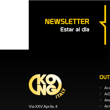
NEWSLETTER
Estar al día
OU
Acc
AID
Anc
Ar
Via XXV Aprile, 4