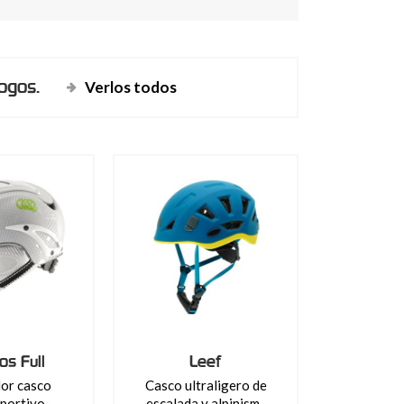
ogos.
Verlos todos
s Full
Leef
or casco
Casco ultraligero de
portivo,
escalada y alpinism..