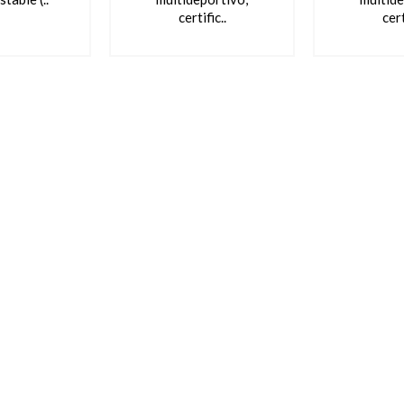
certific..
cert