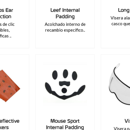
s Ear
Leef Internal
Long
ction
Padding
Visera al
casco que 
 de clic
Acolchado interno de
bles,
recambio específico..
icas ..
flective
Mouse Sport
Vi
kers
Internal Padding
Visera p