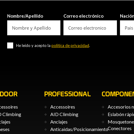
Nombre/Apellido
Correo electrónico
Nació
He leido y acepto la
politica de privacidad
.
TDOOR
PROFESSIONAL
COMPONE
essoires
Accessoires
Accesorios n
 Climbing
AID Climbing
Eslabón ráp
lajes
Anclajes
Mosquetones
Conectores
neses
Anticaìdas/Posicionamiento