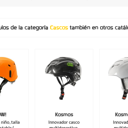
ulos de la categoría
Cascos
también en otros catál
W!
Kosmos
Kosmo
niño, talla
Innovador casco
Innovad
stable (..
multideportivo,
multide