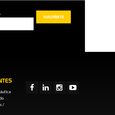
n
NTES
áutica
ido
 /