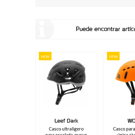
Puede encontrar artíc
NEW
NEW
Leef Dark
WO
Casco ultraligero
Casco para 
para escalada, nuevo
única aju