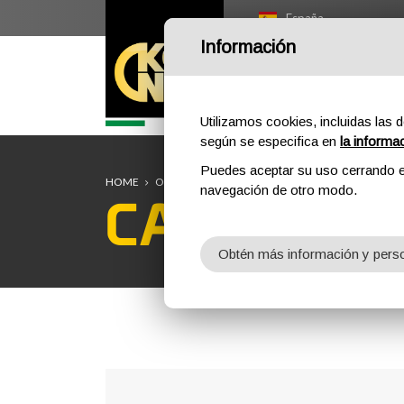
España
Información
HOME
OUTDOOR
P
Utilizamos cookies, incluidas las d
según se especifica en
la informa
Puedes aceptar su uso cerrando e
HOME
OUTDOOR
CASCOS
navegación de otro modo.
CASCOS
Obtén más información y perso