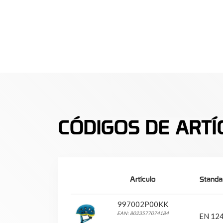
CÓDIGOS DE ARTÍ
Artículo
Standa
997002P00KK
EAN: 8023577074184
EN 12