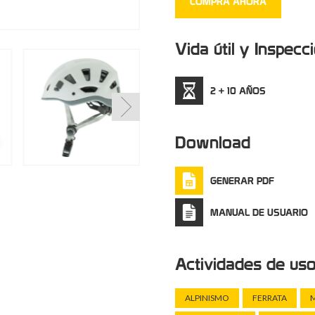
COMPRA AHORA
Alpino y Espeleológico
Vida útil y Inspecc
2 + 10 AÑOS
Download
GENERAR PDF
MANUAL DE USUARIO
Actividades de us
ALPINISMO
FERRATA