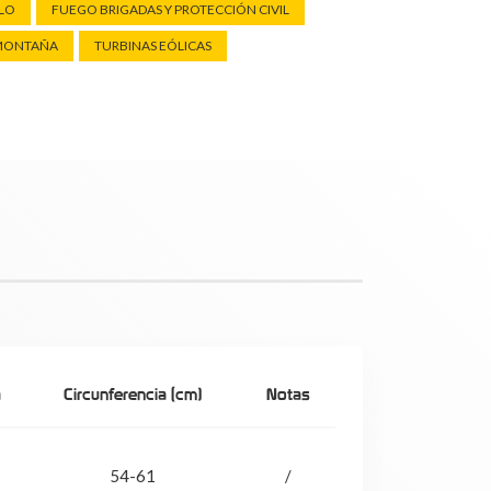
ELO
FUEGO BRIGADAS Y PROTECCIÓN CIVIL
 MONTAÑA
TURBINAS EÓLICAS
a
Circunferencia (cm)
Notas
54-61
/