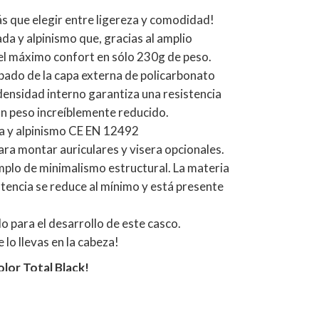
s que elegir entre ligereza y comodidad!
da y alpinismo que, gracias al amplio
el máximo confort en sólo 230g de peso.
pado de la capa externa de policarbonato
 densidad interno garantiza una resistencia
 un peso increíblemente reducido.
 y alpinismo CE EN 12492
ra montar auriculares y visera opcionales.
emplo de minimalismo estructural. La materia
istencia se reduce al mínimo y está presente
o para el desarrollo de este casco.
 lo llevas en la cabeza!
olor Total Black!
CNSAS - Cuerpo Nacional de Rescate