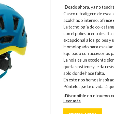
¡Desde ahora, ya no tendrá
Casco ultraligero de escala
acolchado interno, ofrece 
La tecnología de co-estam
con el poliestireno de alta
excepcional a los golpes y
Homologado para escalada
Equipado con accesorios pa
La hoja es un excelente ej
que la sostiene y le da res
sólo donde hace falta.
En esto nos hemos inspirad
Póntelo: ¡se te olvidará que
¡Disponible en el nuevo c
Leer más
Producto elegido por el 