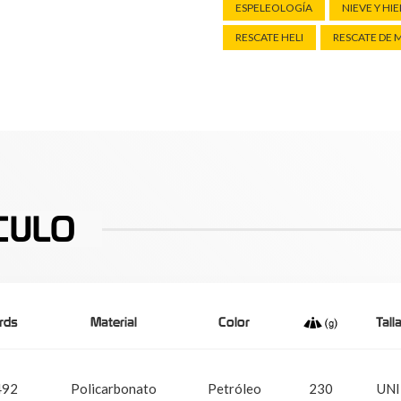
ESPELEOLOGÍA
NIEVE Y HI
RESCATE HELI
RESCATE DE
CULO
rds
Material
Color
Tall
492
Policarbonato
Petróleo
230
UNI