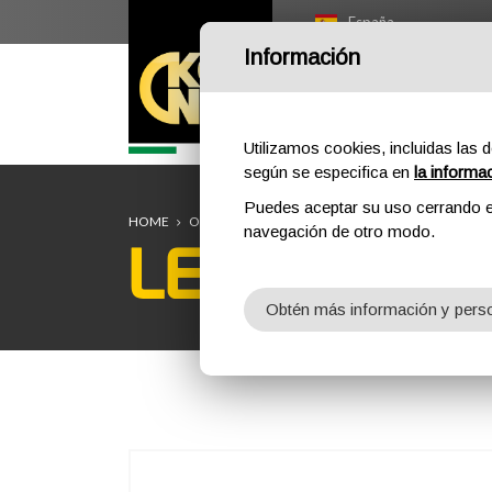
España
Información
HOME
OUTDOOR
P
Utilizamos cookies, incluidas las d
según se especifica en
la informa
Puedes aceptar su uso cerrando e
HOME
OUTDOOR
PROFESSIONAL
CASCOS
LEEF
navegación de otro modo.
LEEF
Obtén más información y perso