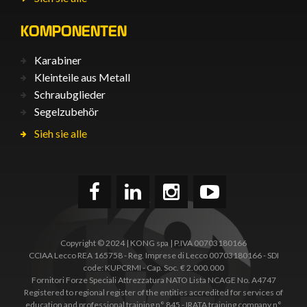
KOMPONENTEN
Karabiner
Kleinteile aus Metall
Schraubglieder
Segelzubehör
Sieh sie alle
Copyright © 2024 | KONG spa | P.IVA 00703180166
CCIAA Lecco REA 165758 - Reg. Imprese di Lecco 00703180166 - SDI
code: KUPCRMI - Cap. Soc. € 2.000.000
Fornitori Forze Speciali Attrezzatura NATO Lista NCAGE No. A4747
Registered to regional register of the entities accredited for services of
education and professional training n° 845 - IRATA training company n°