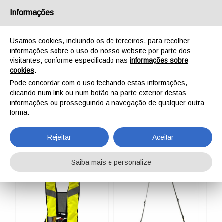
Português
Informações
Usamos cookies, incluindo os de terceiros, para recolher
informações sobre o uso do nosso website por parte dos
visitantes, conforme especificado nas
informações sobre
cookies
.
INÍCIO
ARNESES/ARREIAS
Pode concordar com o uso fechando estas informações,
ARNESES/ARREIAS
clicando num link ou num botão na parte exterior destas
informações ou prosseguindo a navegação de qualquer outra
forma.
Rejeitar
Aceitar
NEW
Saiba mais e personalize
NEW