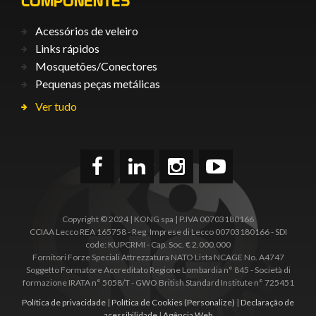
COMPONENTES
Acessórios de veleiro
Links rápidos
Mosquetões/Conectores
Pequenas peças metálicas
Ver tudo
Copyright © 2024 | KONG spa | P.IVA 00703180166
CCIAA Lecco REA 165758 - Reg. Imprese di Lecco 00703180166 - SDI
code: KUPCRMI - Cap. Soc. € 2.000.000
Fornitori Forze Speciali Attrezzatura NATO Lista NCAGE No. A4747
Soggetto Formatore Accreditato Regione Lombardia n° 845 - Società di
formazione IRATA n° 5058/T - GWO British Standard Institute n° 725451
Política de privacidade
|
Política de Cookies
(Personalize)
|
Declaração de
acessibilidade
|
Agência Web