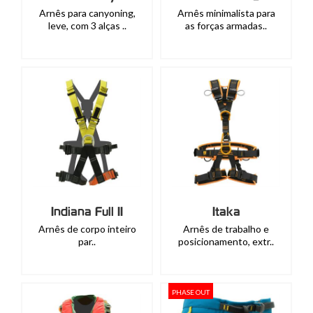
Arnês para canyoning,
Arnês minimalista para
leve, com 3 alças ..
as forças armadas..
Indiana Full II
Itaka
Arnês de corpo inteiro
Arnês de trabalho e
par..
posicionamento, extr..
PHASE OUT