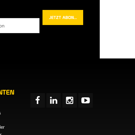
n
NTEN
s
der
r