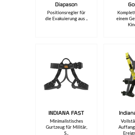
Diapason
Go
Positionsregler für
Komplett
die Evakuierung aus ..
einem Ge
Kin
INDIANA FAST
Indiana
Minimalistisches
Vollst
Gurtzeug für Militär,
Auffang
S..
Ereign