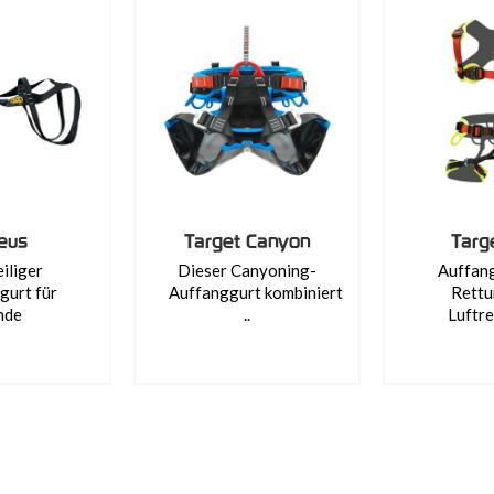
eus
Target Canyon
Targ
iliger
Dieser Canyoning-
Auffang
gurt für
Auffanggurt kombiniert
Rettu
nde
..
Luftre