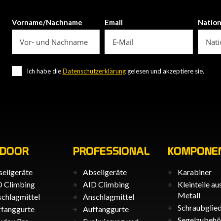
Vorname/Nachname
Email
Natio
Ich habe die
Datenschutzerklärung
gelesen und akzeptiere sie.
TDOOR
PROFESSIONAL
KOMPONE
eilgeräte
Abseilgeräte
Karabiner
 Climbing
AID Climbing
Kleinteile au
Metall
chlagmittel
Anschlagmittel
Schraubglie
fanggurte
Auffanggurte
Segelzubehö