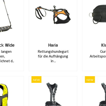
k Wide
Haria
Kl
m langen
Rettungshundegurt
Gur
zen,
für die Aufhängung
Arbeitspo
chnet d..
in ..
NEW
NEW