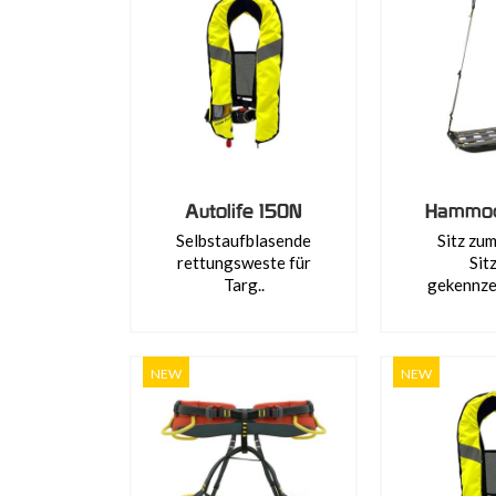
Autolife 150N
Hammoc
Selbstaufblasende
Sitz zu
rettungsweste für
Sit
Targ..
gekennzei
NEW
NEW