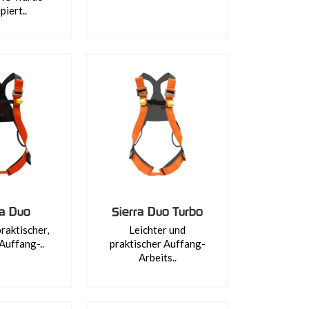
piert..
ra Duo
Sierra Duo Turbo
praktischer,
Leichter und
Auffang-..
praktischer Auffang-
Arbeits..