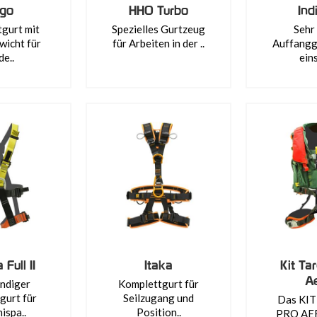
go
HHO Turbo
Ind
gurt mit
Spezielles Gurtzeug
Sehr 
wicht für
für Arbeiten in der ..
Auffanggu
de..
eins
 Full II
Itaka
Kit Ta
A
ändiger
Komplettgurt für
gurt für
Seilzugang und
Das KI
ispa..
Position..
PRO AE