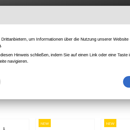
OFESSIONAL
KOMPONENTEN
ÜBER UNS
DOWNLOAD
AU
Drittanbietern, um Informationen über die Nutzung unserer Websit
n
.
iesen Hinweis schließen, indem Sie auf einen Link oder eine Taste i
eite navigieren.
URTE
NEW
NEW