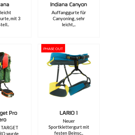
iana
Indiana Canyon
leicht
Auffanggurte für
rte, mit 3
Canyoning, sehr
tell..
leicht,..
PHASE OUT
rget Pro
LARIO 1
ero
Neuer
Sportklettergurt mit
T TARGET
festen Beinsc..
RO wurde