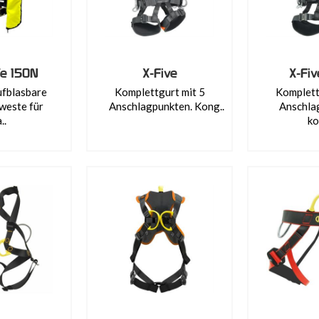
fe 150N
X-Five
X-Fiv
ufblasbare
Komplettgurt mit 5
Komplett
weste für
Anschlagpunkten. Kong..
Anschla
..
ko