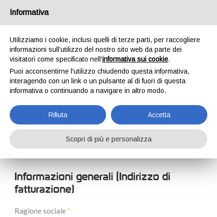
Italia
Informativa
Utilizziamo i cookie, inclusi quelli di terze parti, per raccogliere
informazioni sull’utilizzo del nostro sito web da parte dei
visitatori come specificato nell'
informativa sui cookie
.
Puoi acconsentirne l'utilizzo chiudendo questa informativa,
HOME
REGISTRAZIONE NUOVO CLIENTE
interagendo con un link o un pulsante al di fuori di questa
REGISTRAZIONE
informativa o continuando a navigare in altro modo.
NUOVO CLIENTE
Rifiuta
Accetta
Scopri di più e personalizza
Informazioni generali (Indirizzo di
fatturazione)
Ragione sociale
*