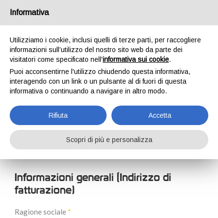
Italia
Informativa
Utilizziamo i cookie, inclusi quelli di terze parti, per raccogliere
informazioni sull’utilizzo del nostro sito web da parte dei
visitatori come specificato nell'
informativa sui cookie
.
Puoi acconsentirne l'utilizzo chiudendo questa informativa,
HOME
REGISTRAZIONE NUOVO CLIENTE
interagendo con un link o un pulsante al di fuori di questa
REGISTRAZIONE
informativa o continuando a navigare in altro modo.
NUOVO CLIENTE
Rifiuta
Accetta
Scopri di più e personalizza
Informazioni generali (Indirizzo di
fatturazione)
Ragione sociale
*