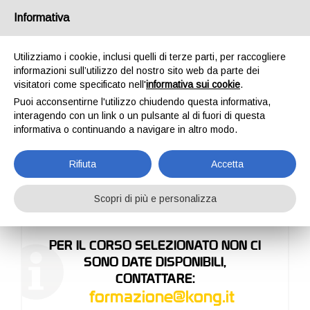
Italia
Informativa
Utilizziamo i cookie, inclusi quelli di terze parti, per raccogliere
informazioni sull’utilizzo del nostro sito web da parte dei
visitatori come specificato nell'
informativa sui cookie
.
Puoi acconsentirne l'utilizzo chiudendo questa informativa,
HOME
FORMAZIONE
CORSI DI FORMAZIONE
PREISCRIZIONE
interagendo con un link o un pulsante al di fuori di questa
PREISCRIZIONE
informativa o continuando a navigare in altro modo.
Rifiuta
Accetta
Scopri di più e personalizza
PER IL CORSO SELEZIONATO NON CI
SONO DATE DISPONIBILI,
CONTATTARE:
formazione@kong.it