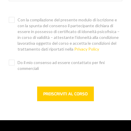
Con la compilazione del presente modulo di iscrizione e
con la spunta del consenso il partecipante dichiara di
essere in possesso di certificato di idoneità psicofisica –
in corso di validità – attestante l’idoneità alla condizione
lavorativa oggetto del corso e accetta le condizioni del
trattamento dati riportati nella
Privacy Policy
Do il mio consenso ad essere contattato per fini
commerciali