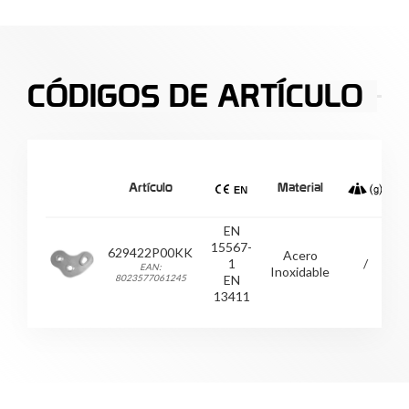
CÓDIGOS DE ARTÍCULO
Artículo
Material
D
EN
15567-
629422P00KK
Acero
1
/
EAN:
Inoxidable
8023577061245
EN
13411