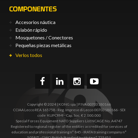
COMPONENTES
Accesorios náutica
Eslabón rápido
Mosquetones / Conectores
Pequeñas piezas metálicas
Verlos todos
Copyright © 2024 | KONG spa | P.IVA 00703180166
CCIAA Lecco REA 165758 - Reg. Imprese di Lecco 00703180166 - SDI
code: KUPCRMI - Cap. Soc. € 2.000.000
Special Forces Equipment NATO Suppliers List NCAGE No. A4747
Registered to regional register of the entities accredited for services of
education and professional training n° 845 - IRATA training company n°
5058/T - GWO British Standard Institute n° 725451