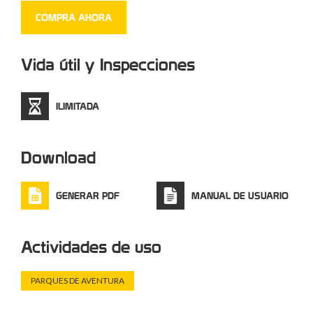
sistema Coudou Pro os permitirá ahorrar en costos de
COMPRA AHORA
personal de vigilancia, asegurando una mejor seguridad
para vuestros clientes.
Vida útil y Inspecciones
ILIMITADA
Download
GENERAR PDF
MANUAL DE USUARIO
Actividades de uso
PARQUES DE AVENTURA