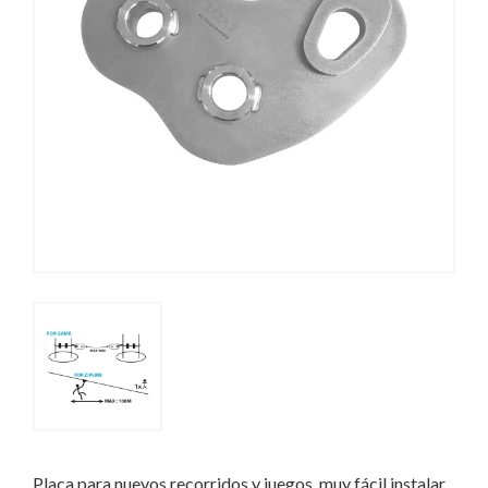
Placa para nuevos recorridos y juegos, muy fácil instalar,