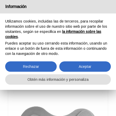
España
Información
Utilizamos cookies, incluidas las de terceros, para recopilar
información sobre el uso de nuestro sitio web por parte de los
visitantes, según se especifica en
la información sobre las
cookies
.
HOME
OUTDOOR
ZAZA2 S IN ABRAZADERAS
ZAZA2 PBJ2
Puedes aceptar su uso cerrando esta información, usando un
ZAZA2 PBJ2
enlace o un botón de fuera de esta información o continuando
con la navegación de otro modo.
Rechazar
Aceptar
Obtén más información y personaliza