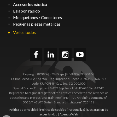
Accesorios náutica
Eslabón rápido
Mosquetones / Conectores
Pequeñas piezas metálicas
Verlos todos
Copyright © 2024 | KONG spa | P.IVA 00703180166
CCIAA Lecco REA 165758 - Reg. Imprese di Lecco 00703180166 - SDI
code: KUPCRMI - Cap. Soc. € 2.000.000
Special Forces Equipment NATO Suppliers List NCAGE No. A4747
Registered to regional register of the entities accredited for services of
education and professional training n° 845 - IRATA training company n°
5058/T - GWO British Standard Institute n° 725451
Politica de privacidad
|
Política de cookies
(Personaliza)
|
Declaración de
accesibilidad
|
Agencia Web