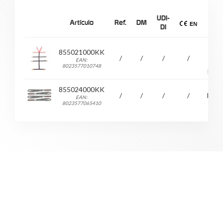
UDI-
Artículo
Ref.
DM
Mate
DI
Alea
855021000KK
d
/
/
/
/
EAN:
alum
8023577010748
Poli
855024000KK
/
/
/
/
Dyn
EAN:
8023577065410