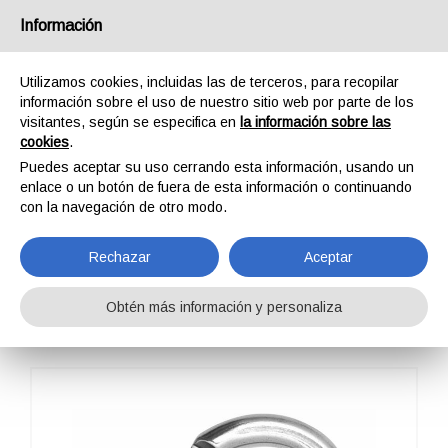
España
Información
Utilizamos cookies, incluidas las de terceros, para recopilar
información sobre el uso de nuestro sitio web por parte de los
visitantes, según se especifica en
la información sobre las
cookies
.
HOME
PROFESSIONAL
COMPONENTES
Puedes aceptar su uso cerrando esta información, usando un
MOSQUETONES / CONECTORES
OVALONE INOX AUTO BLOCK
enlace o un botón de fuera de esta información o continuando
OVALONE INOX AUTO
con la navegación de otro modo.
BLOCK
Rechazar
Aceptar
Obtén más información y personaliza