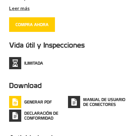
nobles, el acero AISI 316 se utiliza en ambientes
Leer más
agresivos, donde existen muchos factores corrosivos que
se prolongan en el tiempo, por ejemplo, lugares marinos,
COMPRA AHORA
ambientes salinos, áreas con presencia de sustancias
químicas. Por tanto, es un producto perfecto para su uso
en el mundo náutico pero también en la industria de
Vida útil y Inspecciones
alimentos y química.
ILIMITADA
Download
MANUAL DE USUARIO
GENERAR PDF
DE CONECTORES
DECLARACIÓN DE
CONFORMIDAD