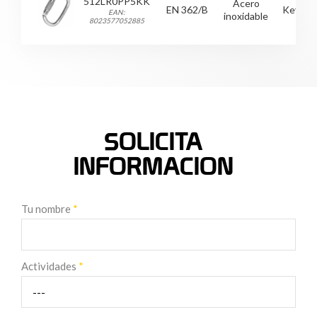
512LR0PP5KK
Acero
EN 362/B
Keyloc
EAN:
inoxidable
8023577052885
SOLICITA
INFORMACION
Tu nombre
*
Actividades
*