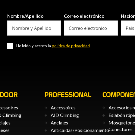
Nombre/Apellido
Correo electrónico
Nació
He leido y acepto la
politica de privacidad
.
TDOOR
PROFESSIONAL
COMPONE
essoires
Accessoires
Accesorios n
 Climbing
AID Climbing
Eslabón ráp
lajes
Anclajes
Mosquetones
Conectores
neses
Anticaìdas/Posicionamiento