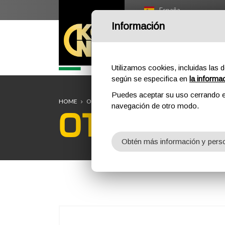
España
Información
HOME
OUTDOOR
P
Utilizamos cookies, incluidas las d
según se especifica en
la informa
Puedes aceptar su uso cerrando e
HOME
OUTDOOR
PROFESSIONAL
PROMOTIONAL
navegación de otro modo.
OTTINO
Obtén más información y perso