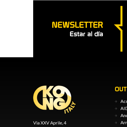
NEWSLETTER
Estar al día
OU
Acc
AID
Anc
Ar
Via XXV Aprile, 4