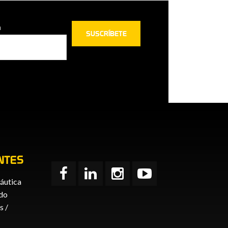
n
NTES
áutica
ido
 /