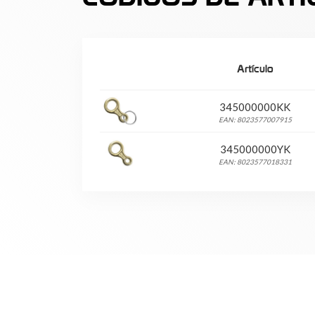
Artículo
345000000KK
EAN: 8023577007915
345000000YK
EAN: 8023577018331