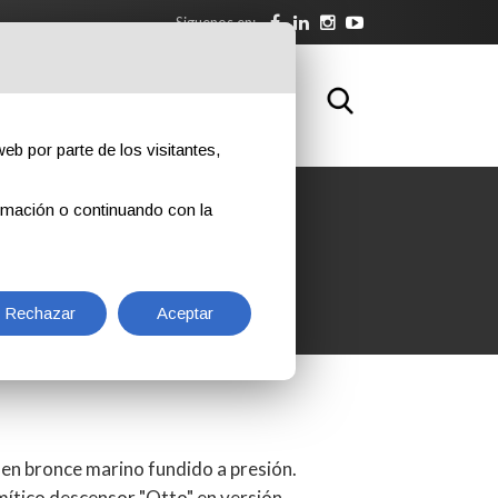
Siguenos en:
NLOAD
FORMACIÓN
CONTACTOS
eb por parte de los visitantes,
rmación o continuando con la
Rechazar
Aceptar
 en bronce marino fundido a presión.
mítico descensor "Otto" en versión