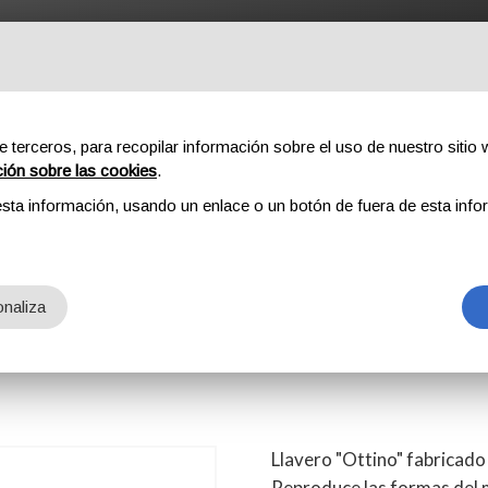
ROFESSIONAL
COMPONENTES
SOBRE NOSOTROS
DOW
e terceros, para recopilar información sobre el uso de nuestro sitio w
ción sobre las cookies
.
sta información, usando un enlace o un botón de fuera de esta info
OTTINO
naliza
Llavero "Ottino" fabricado
Reproduce las formas del 