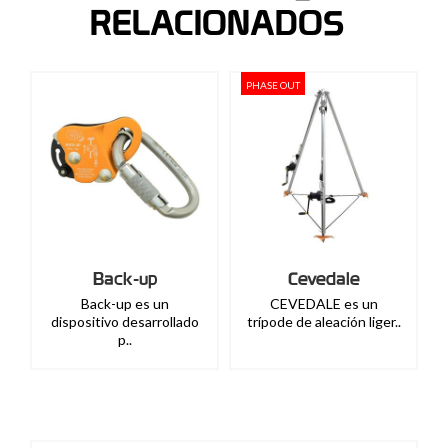
RELACIONADOS
PHASE OUT
Cevedale
Mouse Work
CEVEDALE es un
Casco para la seguridad
ado
trípode de aleación liger..
laboral, para la..