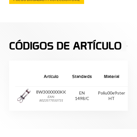
CÓDIGOS DE ARTÍCULO
Artículo
Standards
Material
8W3000000KK
EN
Poliu00e9ster
12
EAN:
1498/C
HT
8023577010731