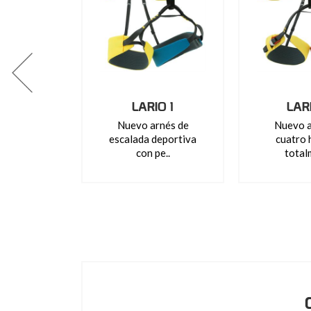
LARIO 1
LAR
Nuevo arnés de
Nuevo a
escalada deportiva
cuatro 
con pe..
total