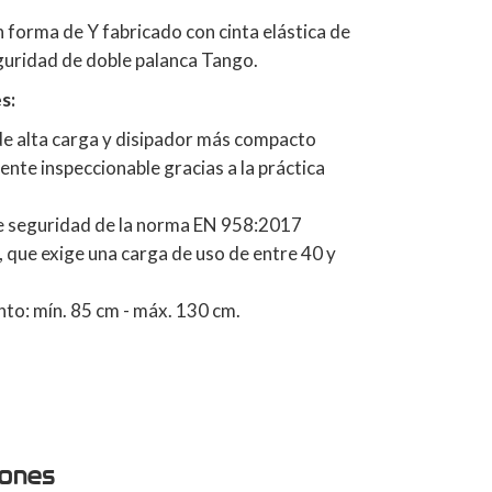
n forma de Y fabricado con cinta elástica de
uridad de doble palanca Tango.
s:
de alta carga y disipador más compacto
ente inspeccionable gracias a la práctica
de seguridad de la norma EN 958:2017
 que exige una carga de uso de entre 40 y
nto: mín. 85 cm - máx. 130 cm.
iones