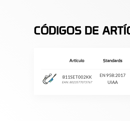
CÓDIGOS DE ARTÍ
Artículo
Standards
EN 958:2017
811SET002KK
UIAA
EAN: 8023577073767