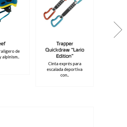
eef
Trapper
Quickdraw “Lario
raligero de
Edition”
 alpinism..
Cinta exprés para
escalada deportiva
con..