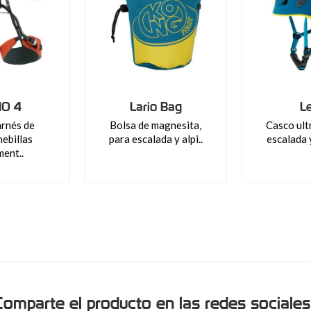
IO 4
Lario Bag
L
rnés de
Bolsa de magnesita,
Casco ult
hebillas
para escalada y alpi..
escalada y
ment..
Comparte el producto en las redes sociales