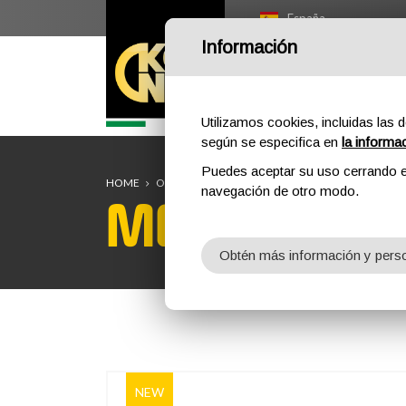
España
Información
HOME
OUTDOOR
P
Utilizamos cookies, incluidas las d
según se especifica en
la informa
Puedes aceptar su uso cerrando e
HOME
OUTDOOR
KIT VÍA FERRATA
MEDALE 2.0
navegación de otro modo.
MEDALE 2.
Obtén más información y perso
NEW