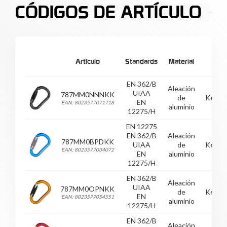
CÓDIGOS DE ARTÍCULO
Artículo
Standards
Material
EN 362/B
Aleación
UIAA
787MM0NNNKK
de
Keyloc
EN
EAN: 8023577071718
aluminio
12275/H
EN 12275
EN 362/B
Aleación
787MM0BPDKK
UIAA
de
Keyloc
EAN: 8023577034072
EN
aluminio
12275/H
EN 362/B
Aleación
UIAA
787MM0OPNKK
de
Keyloc
EN
EAN: 8023577054551
aluminio
12275/H
EN 362/B
Aleación