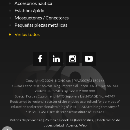
Accesorios náutica
Eslabón rápido
Mosquetones / Conectores
Pequeñas piezas metálicas
Verlos todos
Copyright © 2024 | KONG spa | P.IVA 00703180166
CCIAA Lecco REA 165758 - Reg. Imprese di Lecco 00703180166 - SDI
code: KUPCRMI - Cap. Soc. € 2.000.000
Special Forces Equipment NATO Suppliers List NCAGE No. A4747
Registered to regional register of the entities accredited for services of
education and professional training n° 845 - IRATA training company n°
5058/T - GWO British Standard Institute n° 725451
Politica de privacidad
|
Política de cookies
(Personaliza)
|
Declaración de
accesibilidad
|
Agencia Web