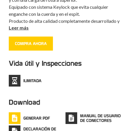
Equipado con sistema Keylock que evita cualquier
enganche con la cuerda y en el espit.
Producto de alta calidad completamente desarrollado y
Leer más
realizado en Italia.
Testado pieza por pieza.
COMPRA AHORA
Disponible en versión con barra.
Vida útil y Inspecciones
ILIMITADA
Download
MANUAL DE USUARIO
GENERAR PDF
DE CONECTORES
DECLARACIÓN DE