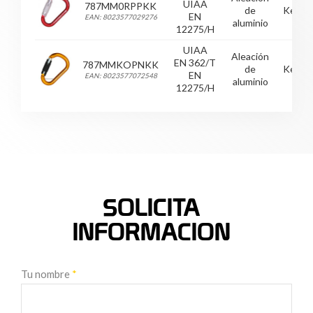
UIAA
787MM0RPPKK
de
Keyloc
EN
EAN: 8023577029276
aluminio
12275/H
UIAA
Aleación
EN 362/T
787MMKOPNKK
de
Keyloc
EN
EAN: 8023577072548
aluminio
12275/H
SOLICITA
INFORMACION
Tu nombre
*