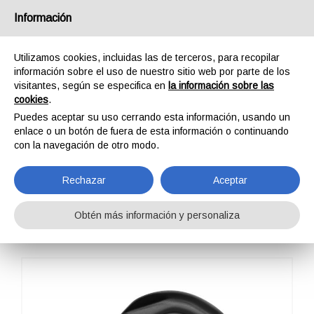
España
Información
Utilizamos cookies, incluidas las de terceros, para recopilar
información sobre el uso de nuestro sitio web por parte de los
visitantes, según se especifica en
la información sobre las
cookies
.
HOME
OUTDOOR
PROFESSIONAL
MOSQUETONES / CONECTORES
Puedes aceptar su uso cerrando esta información, usando un
HMS NAPIK AUTO BLOCK
enlace o un botón de fuera de esta información o continuando
HMS NAPIK AUTO
con la navegación de otro modo.
BLOCK
Rechazar
Aceptar
Obtén más información y personaliza