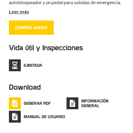
autobloqueador y un pedal para subidas de emergencia.
Disponible set compuesto por GI-GI + Oval screw +
Leer más
Argon Screw #859SET001KK
COMPRA AHORA
Vida útil y Inspecciones
ILIMITADA
Download
INFORMACIÓN
GENERAR PDF
GENERAL
MANUAL DE USUARIO