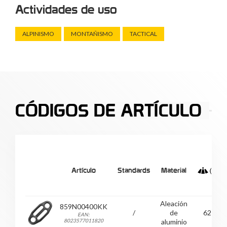
Actividades de uso
ALPINISMO
MONTAÑISMO
TACTICAL
CÓDIGOS DE ARTÍCULO
Artículo
Standards
Material
Aleación
859N00400KK
/
de
62
EAN:
8023577011820
aluminio