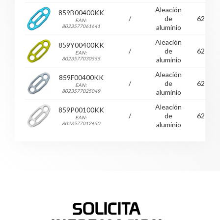
Aleación
859B00400KK
/
de
62
EAN:
8023577061641
aluminio
Aleación
859Y00400KK
/
de
62
EAN:
8023577030555
aluminio
Aleación
859F00400KK
/
de
62
EAN:
8023577025049
aluminio
Aleación
859P00100KK
/
de
62
EAN:
8023577012650
aluminio
SOLICITA