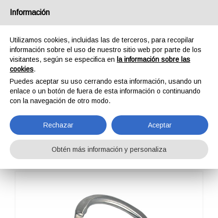
España
Información
Utilizamos cookies, incluidas las de terceros, para recopilar
información sobre el uso de nuestro sitio web por parte de los
visitantes, según se especifica en
la información sobre las
cookies
.
HOME
COMPONENTES
ACCESORIOS NÁUTICA
GANCHO DE ATRAQUE 20
Puedes aceptar su uso cerrando esta información, usando un
GANCHO DE
enlace o un botón de fuera de esta información o continuando
con la navegación de otro modo.
ATRAQUE 20
Rechazar
Aceptar
Obtén más información y personaliza