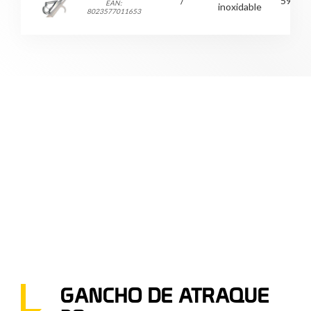
/
590
EAN:
inoxidable
8023577011653
GANCHO DE ATRAQUE