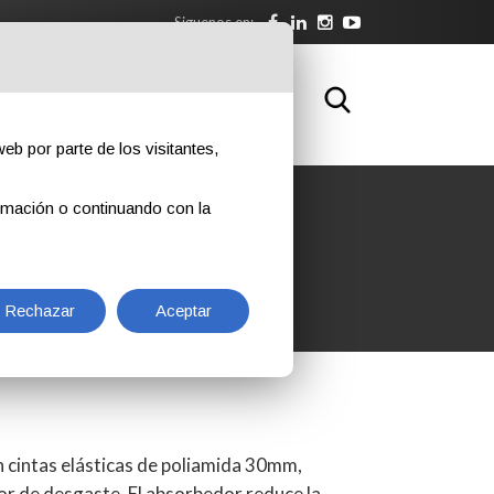
Siguenos en:
NLOAD
FORMACIÓN
CONTACTOS
eb por parte de los visitantes,
rmación o continuando con la
Rechazar
Aceptar
 cintas elásticas de poliamida 30mm,
or de desgaste. El absorbedor reduce la