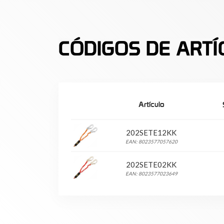
CÓDIGOS DE ARTÍ
Artículo
202SETE12KK
EAN: 8023577057620
202SETE02KK
EAN: 8023577023649