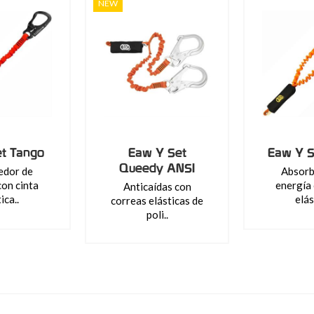
NEW
et Tango
Eaw Y Set
Eaw Y S
Queedy ANSI
edor de
Absorb
con cinta
energía 
Anticaídas con
ica..
elás
correas elásticas de
poli..