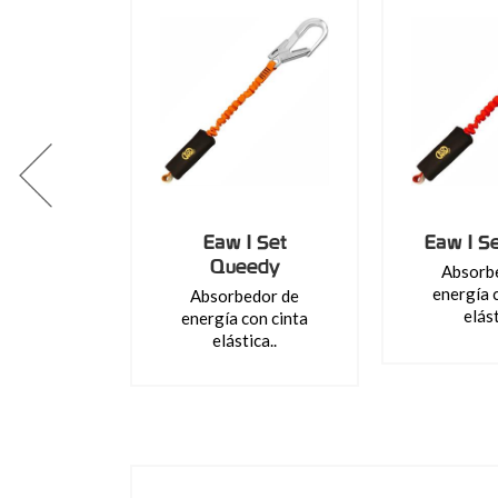
Eaw I Set
Eaw I S
Queedy
Absorb
energía 
Absorbedor de
elást
energía con cinta
elástica..