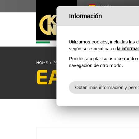
España
Información
HOME
OUTDOOR
P
Utilizamos cookies, incluidas las d
según se especifica en
la informa
Puedes aceptar su uso cerrando e
HOME
PROFESSIONAL
ABSORBEDORES DE ENERGÍA
navegación de otro modo.
EAW Y SE
Obtén más información y perso