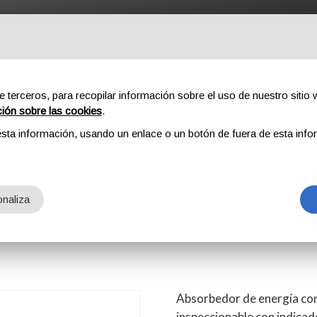
ROFESSIONAL
COMPONENTES
SOBRE NOSOTROS
DOW
e terceros, para recopilar información sobre el uso de nuestro sitio w
ción sobre las cookies
.
sta información, usando un enlace o un botón de fuera de esta info
EAW Y SET QUEEDY
T QUEEDY
naliza
Absorbedor de energía con
inspeccionable con indicad