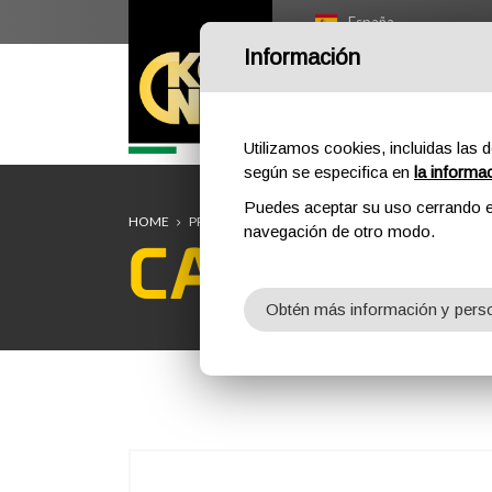
España
Información
HOME
OUTDOOR
P
Utilizamos cookies, incluidas las d
según se especifica en
la informa
Puedes aceptar su uso cerrando e
HOME
PROFESSIONAL
SACOS
CARGO
navegación de otro modo.
CARGO
Obtén más información y perso