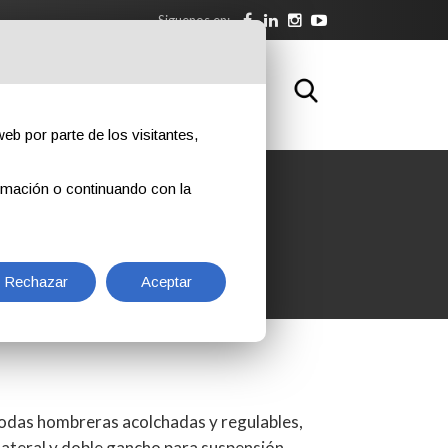
Siguenos en:
NLOAD
FORMACIÓN
CONTACTOS
eb por parte de los visitantes,
rmación o continuando con la
Rechazar
Aceptar
odas hombreras acolchadas y regulables,
lateral y doble gancho para suspensión