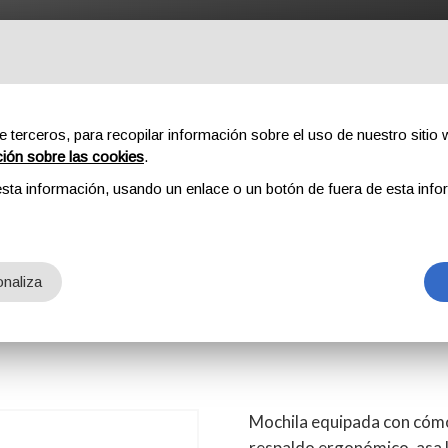
ROFESSIONAL
COMPONENTES
SOBRE NOSOTROS
DOW
e terceros, para recopilar información sobre el uso de nuestro sitio w
ción sobre las cookies
.
sta información, usando un enlace o un botón de fuera de esta info
naliza
Mochila equipada con cóm
respaldo ergonómico, asa 