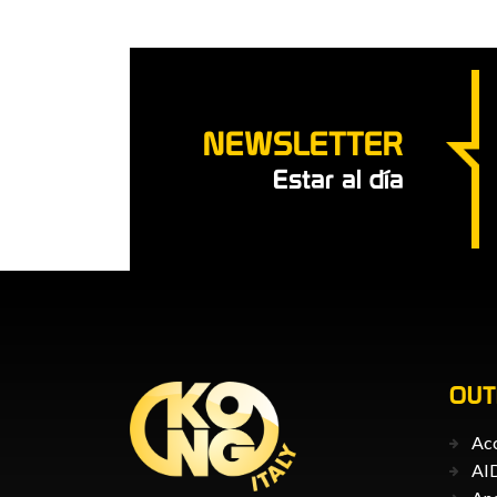
NEWSLETTER
Estar al día
OU
Acc
AID