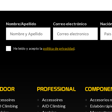
Nombre/Apellido
Correo electrónico
Nació
He leido y acepto la
politica de privacidad
.
TDOOR
PROFESSIONAL
COMPONE
essoires
Accessoires
Accesorios n
 Climbing
AID Climbing
Eslabón ráp