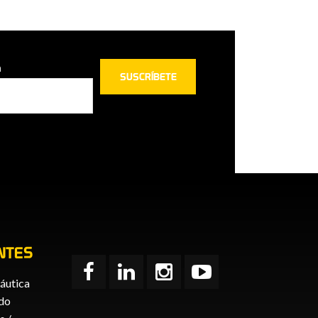
n
NTES
áutica
ido