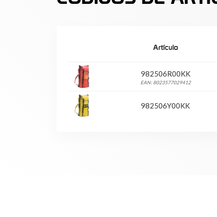
Artículo
982506R00KK
EAN: 8023577029412
982506Y00KK