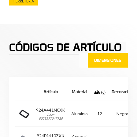
FERRETERÌA
CÓDIGOS DE ARTÍCULO
DIMENSIONES
Artículo
Material
Decoración
924A441N0XK
Aluminio
12
Negro
EAN:
8023577047720
924F4410ZXK
Acero al