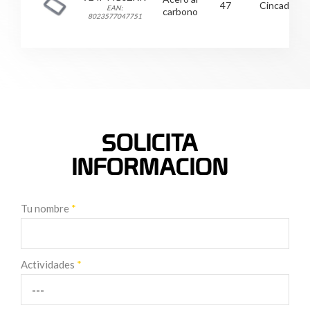
47
Cincado
EAN:
carbono
8023577047751
SOLICITA
INFORMACION
Tu nombre
*
Actividades
*