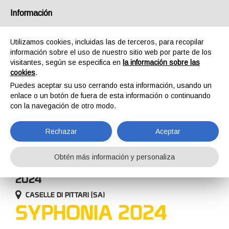
España
Información
Utilizamos cookies, incluidas las de terceros, para recopilar
información sobre el uso de nuestro sitio web por parte de los
visitantes, según se especifica en
la información sobre las
cookies
.
HOME
EMPRESA
EVENTOS
SYPHONIA 2024
Puedes aceptar su uso cerrando esta información, usando un
EVENTOS
enlace o un botón de fuera de esta información o continuando
con la navegación de otro modo.
Rechazar
Aceptar
Obtén más información y personaliza
31 OCTUBRE 2024 - 03 NOVIEMBRE
2024
CASELLE DI PITTARI (SA)
SYPHONIA 2024