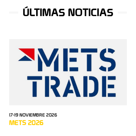
ÚLTIMAS NOTICIAS
17-19 NOVIEMBRE 2026
12-
METS 2026
TC