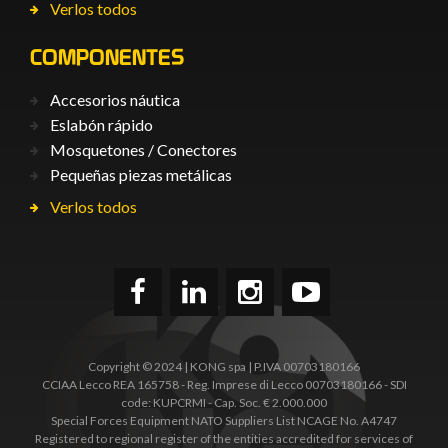
Verlos todos
COMPONENTES
Accesorios náutica
Eslabón rápido
Mosquetones / Conectores
Pequeñas piezas metálicas
Verlos todos
Copyright © 2024 | KONG spa | P.IVA 00703180166
CCIAA Lecco REA 165758 - Reg. Imprese di Lecco 00703180166 - SDI
code: KUPCRMI - Cap. Soc. € 2.000.000
Special Forces Equipment NATO Suppliers List NCAGE No. A4747
Registered to regional register of the entities accredited for services of