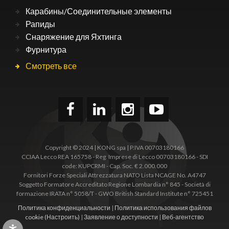
Карабины/Соединительные элементы
Рапиды
Снаряжение для Яхтинга
Фурнитура
Смотреть все
Copyright © 2024 | KONG spa | P.IVA 00703180166
CCIAA Lecco REA 165758 - Reg. Imprese di Lecco 00703180166 - SDI
code: KUPCRMI - Cap. Soc. € 2.000.000
Fornitori Forze Speciali Attrezzatura NATO Lista NCAGE No. A4747
Soggetto Formatore Accreditato Regione Lombardia n° 845 - Società di
formazione IRATA n° 5058/T - GWO British Standard Institute n° 725451
Политика конфиденциальности
|
Политика использования файлов
cookie
(Настроить)
|
Заявление о доступности
|
Веб-агентство