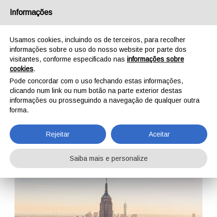
Português
Informações
Usamos cookies, incluindo os de terceiros, para recolher
informações sobre o uso do nosso website por parte dos
visitantes, conforme especificado nas
informações sobre
cookies
.
INÍCIO
FÁBRICA
SUBSIDIÁRIAS
KONG USA LLC
Pode concordar com o uso fechando estas informações,
KONG USA LLC
clicando num link ou num botão na parte exterior destas
informações ou prosseguindo a navegação de qualquer outra
forma.
Rejeitar
Aceitar
Saiba mais e personalize