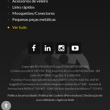
Acessórios de veleiro
Links rápidos
Mosquetões/Conectores
Pequenas peças metálicas
Ver tudo
Copyright © 2024 | KONG spa | P.IVA 00703180166
CCIAA Lecco REA 165758 - Reg. Imprese di Lecco 00703180166 - SDI
code: KUPCRMI - Cap. Soc. € 2.000.000
Fornitori Forze Speciali Attrezzatura NATO Lista NCAGE No. A4747
Soggetto Formatore Accreditato Regione Lombardia n° 845 - Società di
formazione IRATA n° 5058/T - GWO British Standard Institute n° 725451
Política de privacidade
|
Política de Cookies
(Personalize)
|
Declaração de
acessibilidade
|
Agência Web