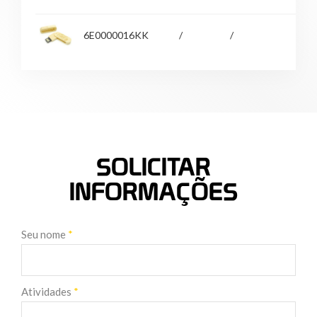
6E0000016KK
/
/
1
SOLICITAR
INFORMAÇÕES
Seu nome
*
Atividades
*