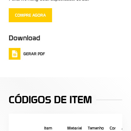
COMPRE AGORA
Download
GERAR PDF
CÓDIGOS DE ITEM
Item
Material
Tamanho
Cor
Anot