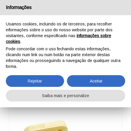
Português
Informações
Usamos cookies, incluindo os de terceiros, para recolher
informações sobre o uso do nosso website por parte dos
visitantes, conforme especificado nas
informações sobre
cookies
.
INÍCIO
AO AR LIVRE
PROFISSIONAL
PROMOTIONAL
USB PENDRIVE
Pode concordar com o uso fechando estas informações,
USB PENDRIVE
clicando num link ou num botão na parte exterior destas
informações ou prosseguindo a navegação de qualquer outra
forma.
Rejeitar
Aceitar
Saiba mais e personalize