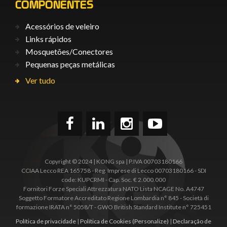
COMPONENTES
Acessórios de veleiro
Links rápidos
Mosquetões/Conectores
Pequenas peças metálicas
Ver tudo
Copyright © 2024 | KONG spa | P.IVA 00703180166
CCIAA Lecco REA 165758 - Reg. Imprese di Lecco 00703180166 - SDI
code: KUPCRMI - Cap. Soc. € 2.000.000
Fornitori Forze Speciali Attrezzatura NATO Lista NCAGE No. A4747
Soggetto Formatore Accreditato Regione Lombardia n° 845 - Società di
formazione IRATA n° 5058/T - GWO British Standard Institute n° 725451
Política de privacidade
|
Política de Cookies
(Personalize)
|
Declaração de