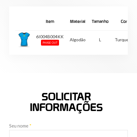
Item
Material
Tamanho
Cor
6I004B004KK
Algodão
L
Turquesa
PHASE OUT
SOLICITAR
INFORMAÇÕES
Seu nome
*