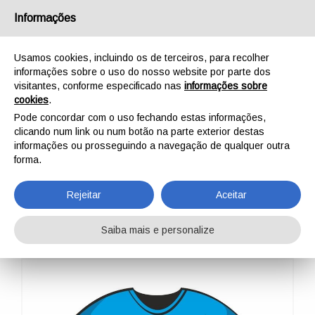
Português
Informações
Usamos cookies, incluindo os de terceiros, para recolher
informações sobre o uso do nosso website por parte dos
visitantes, conforme especificado nas
informações sobre
cookies
.
INÍCIO
AO AR LIVRE
PROFISSIONAL
PROMOTIONAL
Pode concordar com o uso fechando estas informações,
T-SHIRT TECHNICAL NATURE WOMEN
clicando num link ou num botão na parte exterior destas
T-SHIRT TECHNICAL
informações ou prosseguindo a navegação de qualquer outra
forma.
NATURE WOMEN
Rejeitar
Aceitar
Saiba mais e personalize