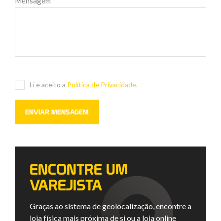
Mensagem
*
Li e aceito a
Política de Privacidade
.
ENCONTRE UM
VAREJISTA
Graças ao sistema de geolocalização, encontre a
loja física mais próxima de si ou a loja online