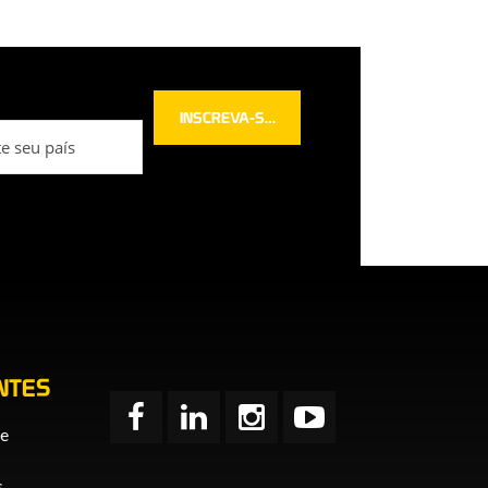
NTES
de
s