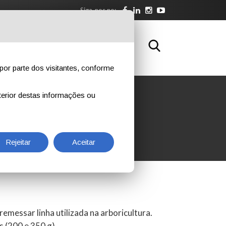
Siga-nos no:
BRE NÓS
DOWNLOAD
CONTATOS
por parte dos visitantes, conforme
erior destas informações ou
Rejeitar
Aceitar
emessar linha utilizada na arboricultura.
s (200 e 350 g).