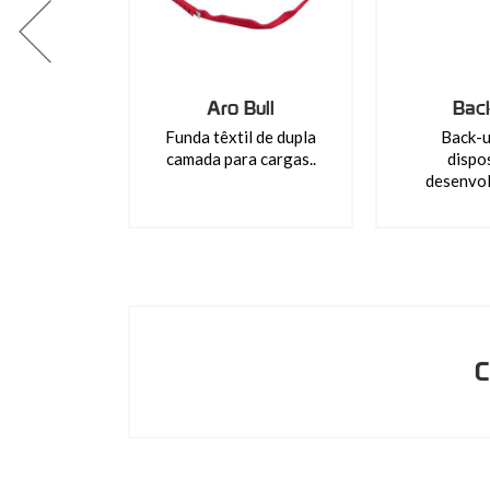
Aro Bull
Bac
Funda têxtil de dupla
Back-u
camada para cargas..
dispo
desenvol
C