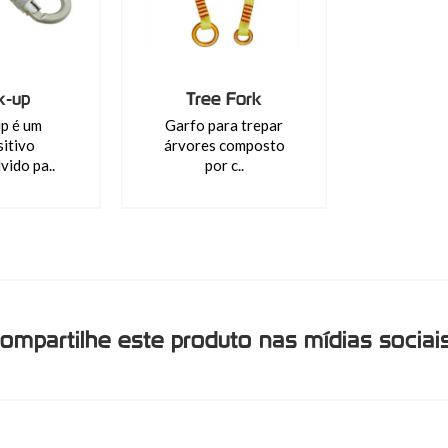
k-up
Tree Fork
p é um
Garfo para trepar
sitivo
árvores composto
vido pa..
por c..
ompartilhe este produto nas mídias sociai