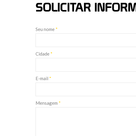
SOLICITAR INFO
Seu nome
*
Cidade
*
E-mail
*
Mensagem
*