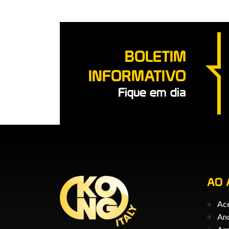
BOLETIM
INFORMATIVO
Fique em dia
AO 
Ace
An