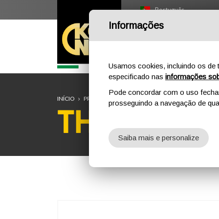
Português
Informações
I
Usamos cookies, incluindo os de t
especificado nas
informações sob
Pode concordar com o uso fechand
INÍCIO
PROFISSIONAL
ROPES ACCESSORIES
THROW
prosseguindo a navegação de qual
THROWING
Saiba mais e personalize