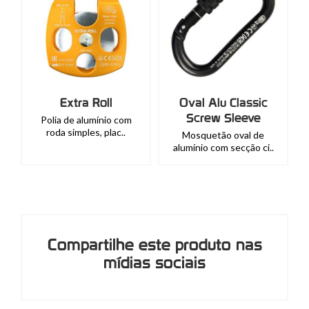
Oval Alu Classic
Oval steel classic
Screw Sleeve
screw sleeve
m
Mosquetão oval de
Mosquetão oval de aço
alumínio com secção ci..
carbono com secção..
Compartilhe este produto nas
mídias sociais