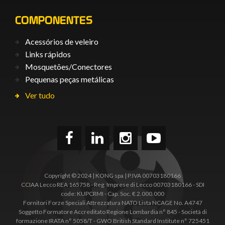
COMPONENTES
Acessórios de veleiro
Links rápidos
Mosquetões/Conectores
Pequenas peças metálicas
Ver tudo
Copyright © 2024 | KONG spa | P.IVA 00703180166
CCIAA Lecco REA 165758 - Reg. Imprese di Lecco 00703180166 - SDI
code: KUPCRMI - Cap. Soc. € 2.000.000
Fornitori Forze Speciali Attrezzatura NATO Lista NCAGE No. A4747
Soggetto Formatore Accreditato Regione Lombardia n° 845 - Società di
formazione IRATA n° 5058/T - GWO British Standard Institute n° 725451