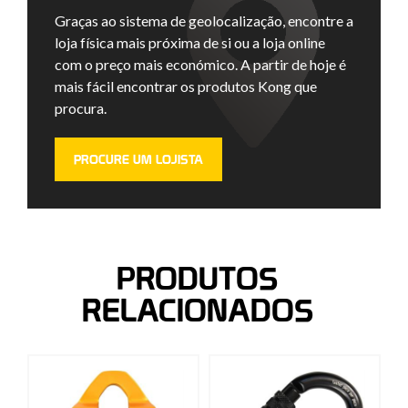
Graças ao sistema de geolocalização, encontre a
loja física mais próxima de si ou a loja online
com o preço mais económico. A partir de hoje é
mais fácil encontrar os produtos Kong que
procura.
PROCURE UM LOJISTA
PRODUTOS
RELACIONADOS