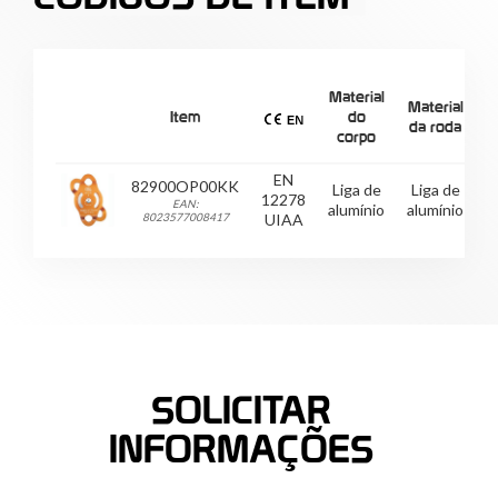
Material
Material
E
Item
do
da roda
corpo
EN
82900OP00KK
Liga de
Liga de
12278
EAN:
alumínio
alumínio
8023577008417
UIAA
SOLICITAR
INFORMAÇÕES