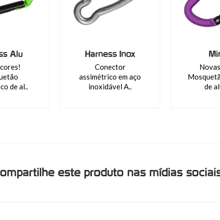
ss Alu
Harness Inox
Mi
cores!
Conector
Novas
uetão
assimétrico em aço
Mosquetã
co de al..
inoxidável A..
de al
ompartilhe este produto nas mídias sociai