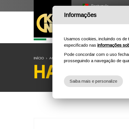
Português
Informações
I
Usamos cookies, incluindo os de t
especificado nas
informações sob
Pode concordar com o uso fechand
INÍCIO
AO AR LIVRE
PROFISSIONAL
COMPONENTES
prosseguindo a navegação de qual
HARNESS 
Saiba mais e personalize