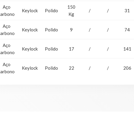
Aço
150
Keylock
Polido
/
/
31
carbono
Kg
Aço
Keylock
Polido
9
/
/
74
carbono
Aço
Keylock
Polido
17
/
/
141
carbono
Aço
Keylock
Polido
22
/
/
206
carbono