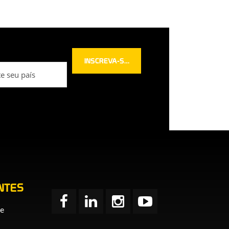
NTES
de