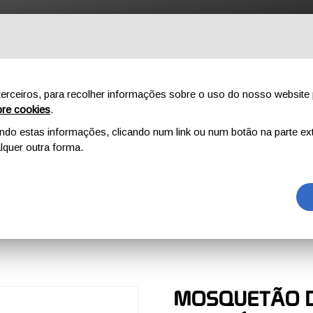
NÍCIO
AO AR LIVRE
PROFISSIONAL
COMPONENTES
SO
erceiros, para recolher informações sobre o uso do nosso website 
re cookies
.
o estas informações, clicando num link ou num botão na parte ext
MOSQUETÕES/CONECTORES
HARNESS CARBON
quer outra forma.
CARBON
MOSQUETÃO 