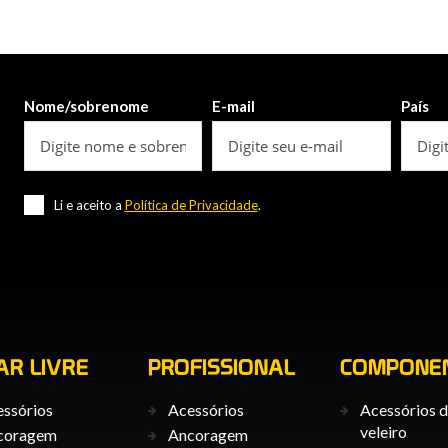
Nome/sobrenome
E-mail
País
Li e aceito a
Política de Privacidade
.
AR LIVRE
PROFISSIONAL
COMPONE
ssórios
Acessórios
Acessórios 
veleiro
coragem
Ancoragem