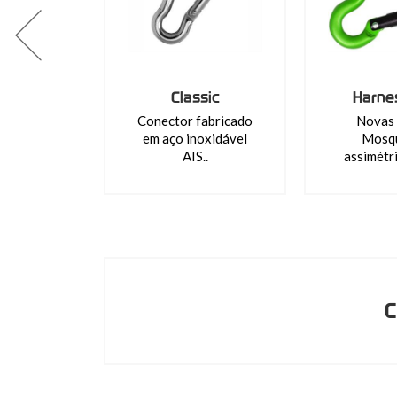
Classic
Harne
Conector fabricado
Novas 
em aço inoxidável
Mosq
AIS..
assimétri
C