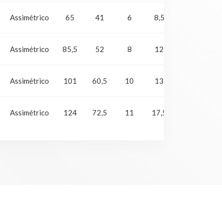
Se
Assimétrico
65
41
6
8,5
12
tra
Se
Assimétrico
85,5
52
8
12
18
tra
Se
Assimétrico
101
60,5
10
13
19
tra
Se
Assimétrico
124
72,5
11
17,5
25
tra