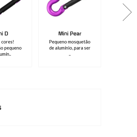
ni D
Mini Pear
 cores!
Pequeno mosquetão
o pequeno
de alumínio, para ser
umín..
..
s