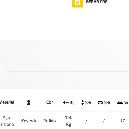
GERAR PDF
Material
Cor
Aço
150
Keylock
Polido
/
/
17
carbono
Kg