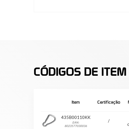
CÓDIGOS DE ITEM
Item
Certificação
435B00110KK
/
EAN:
8023577030036