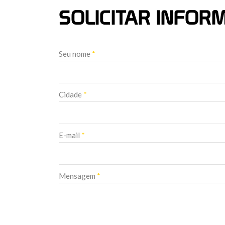
SOLICITAR INFO
Seu nome
*
Cidade
*
E-mail
*
Mensagem
*