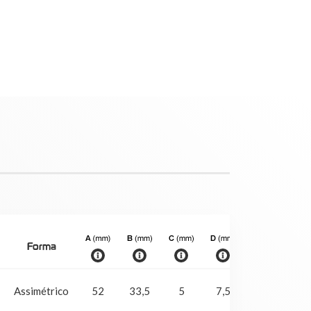
Forma
Tra
Se
Assimétrico
52
33,5
5
7,5
9
tra