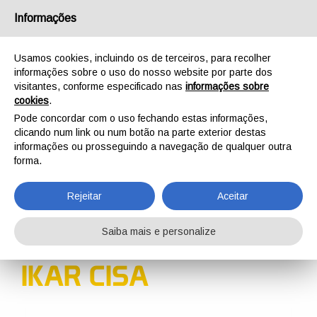
Português
Informações
Usamos cookies, incluindo os de terceiros, para recolher
informações sobre o uso do nosso website por parte dos
visitantes, conforme especificado nas
informações sobre
cookies
.
INÍCIO
FÁBRICA
EVENTOS
IKAR CISA
Pode concordar com o uso fechando estas informações,
EVENTOS
clicando num link ou num botão na parte exterior destas
informações ou prosseguindo a navegação de qualquer outra
forma.
Rejeitar
Aceitar
05-10 OUTUBRO 2014
Saiba mais e personalize
LAKE TAHOE, SIERRA NEVADA - UNITED STATES
IKAR CISA