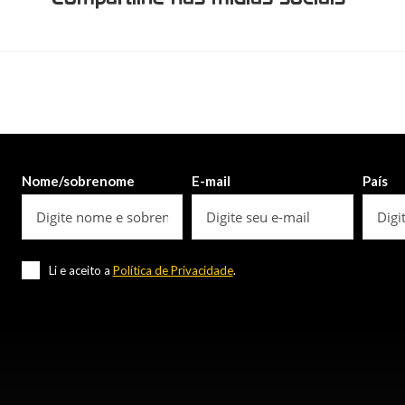
Nome/sobrenome
E-mail
País
Li e aceito a
Política de Privacidade
.