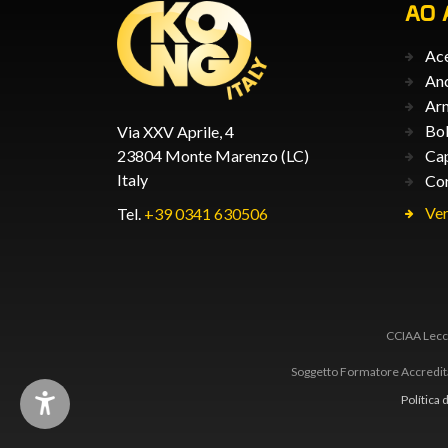
AO 
Ace
An
Arn
Bol
Via XXV Aprile, 4
23804 Monte Marenzo (LC)
Ca
Italy
Co
Ver
Tel.
+39 0341 630506
CCIAA Lecco
Soggetto Formatore Accredita
Política 