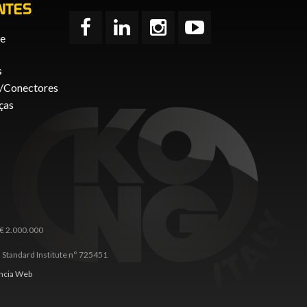
NTES
de
s
/Conectores
ças
 € 2.000.000
 Standard Institute n° 725451
ncia Web