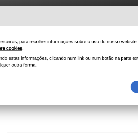
NÍCIO
AO AR LIVRE
PROFISSIONAL
COMPONENTES
SO
erceiros, para recolher informações sobre o uso do nosso website 
re cookies
.
o estas informações, clicando num link ou num botão na parte ext
quer outra forma.
D DOCUMENTO