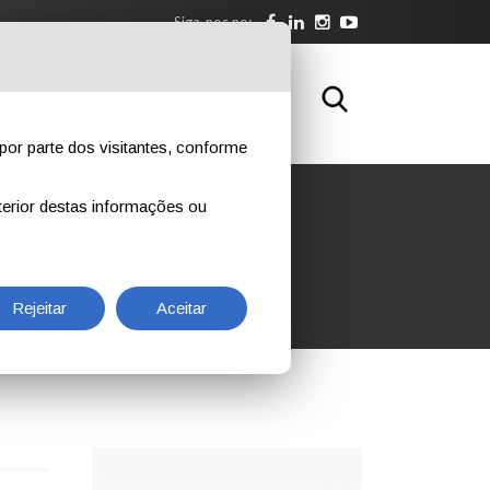
Siga-nos no:
BRE NÓS
DOWNLOAD
CONTATOS
por parte dos visitantes, conforme
erior destas informações ou
S
Rejeitar
Aceitar