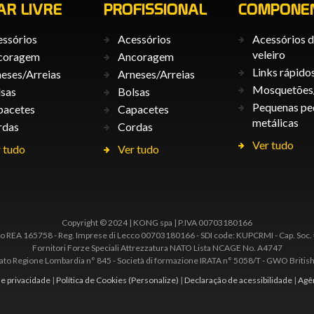
AR LIVRE
PROFISSIONAL
COMPONE
ssórios
Acessórios
Acessórios 
veleiro
coragem
Ancoragem
Links rápido
eses/Arreias
Arneses/Arreias
Mosquetões
sas
Bolsas
Pequenas pe
pacetes
Capacetes
metálicas
rdas
Cordas
Ver tudo
 tudo
Ver tudo
Copyright © 2024 | KONG spa | P.IVA 00703180166
 REA 165758 - Reg. Imprese di Lecco 00703180166 - SDI code: KUPCRMI - Cap. Soc.
Fornitori Forze Speciali Attrezzatura NATO Lista NCAGE No. A4747
to Regione Lombardia n° 845 - Società di formazione IRATA n° 5058/T - GWO British
de privacidade
|
Política de Cookies
(Personalize)
|
Declaração de acessibilidade
|
Agê