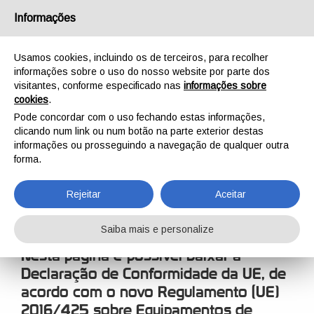
Português
Informações
Usamos cookies, incluindo os de terceiros, para recolher
informações sobre o uso do nosso website por parte dos
visitantes, conforme especificado nas
informações sobre
cookies
.
INÍCIO
FÁBRICA
DECLARAÇÃO DE CONFORMIDADE
Pode concordar com o uso fechando estas informações,
DECLARAÇÃO DE
clicando num link ou num botão na parte exterior destas
informações ou prosseguindo a navegação de qualquer outra
CONFORMIDADE
forma.
Rejeitar
Aceitar
Saiba mais e personalize
Nesta página é possível baixar a
Declaração de Conformidade da UE, de
acordo com o novo Regulamento (UE)
2016/425 sobre Equipamentos de