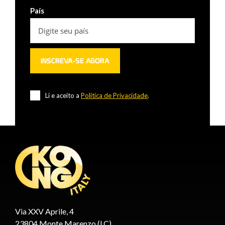
País
Li e aceito a
Política de Privacidade
.
Via XXV Aprile, 4
23804 Monte Marenzo (LC)