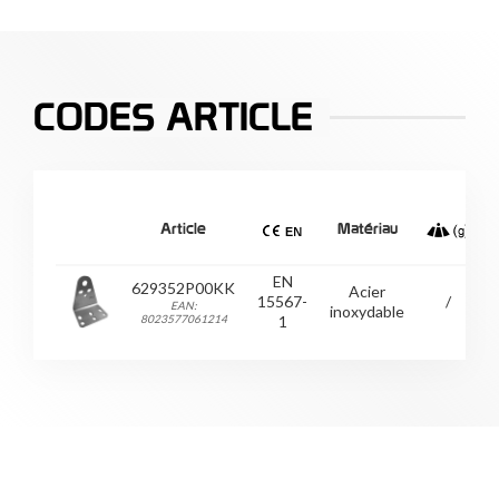
CODES ARTICLE
D
Article
Matériau
EN
629352P00KK
Acier
15567-
/
EAN:
inoxydable
8023577061214
1