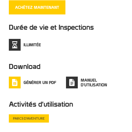
ZAZA 2 Connect. Le système Coudou Pro vous
ACHÈTEZ MAINTENANT
permettra de faire des économies sur les frais de
personnel de surveillance et d'assurer une meilleure
Durée de vie et Inspections
sécurité à vos clients.
ILLIMITÉE
Download
MANUEL
GÉNÉRER UN PDF
D'UTILISATION
Activités d'utilisation
PARCS D'AVENTURE