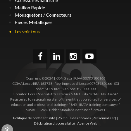
Accessoires nautisme
Maillon Rapide
Mousquetons / Connecteurs
Pièces Métalliques
Les voir tous
Copyright © 2024 | KONG spa | P.IVA 00703180166
CCIAA Lecco REA 165758 - Reg. Imprese di Lecco 00703180166 - SDI
code: KUPCRMI - Cap. Soc. € 2.000.000
Fornitori Forze Speciali Attrezzatura NATO Lista NCAGE No. A4747
Registered to regional register of the entities accredited for services of
education and professional training n° 845 - IRATA training company n°
5058/T - GWO British Standard Institute n° 725451
Politique de confidentialité
|
Politique des cookies
(Personnaliser)
|
Déclaration d'accessibilité
|
Agence Web