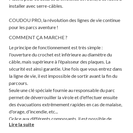
installer avec serre-câbles.
COUDOU PRO, la révolution des lignes de vie continue
pour les parcs aventure !
COMMENT ÇA MARCHE ?
Le principe de fonctionnement est très simple :
l'ouverture du crochet est inférieure au diamètre du
câble, mais supérieure à l'épaisseur des plaques. La
sécurité est ainsi garantie. Une fois que vous entrez dans
la ligne de vie, il est impossible de sortir avant la fin du
parcours.
Seule une clé spéciale fournie au responsable du parc
permet de déverrouiller la virole et d'effectuer ensuite
des évacuations extrêmement rapides en cas de malaise,
d'orage, d'incendie, etc...
Grâce aux différents composants, il est possible de
Lire la suite
sécuriser toutes les étapes et les différents jeux de votre
parc, tels que les sauts pendulaires, avec le nouveau