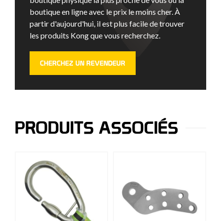
boutique en ligne avec le prix le moins cher. À
partir d'aujourd'hui, il est plus facile de trouver
les produits Kong que vous recherchez.
CHERCHEZ UN REVENDEUR
PRODUITS ASSOCIÉS