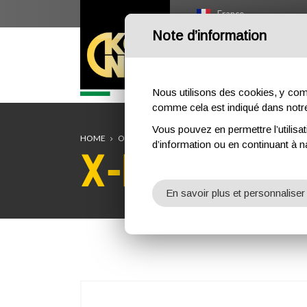
France
Note d’information
HOME
OUTDOOR
PR
Nous utilisons des cookies, y compri
comme cela est indiqué dans not
Vous pouvez en permettre l’utilisat
HOME
OUTDOOR
ALP DESIGN
X-PILE LADY
d’information ou en continuant à n
X-PILE LAD
En savoir plus et personnaliser