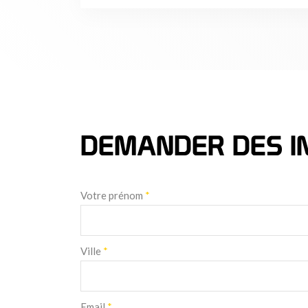
DEMANDER DES I
Votre prénom
*
Ville
*
Email
*