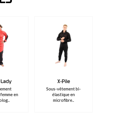
 Lady
X-Pile
tement
Sous-vêtement bi-
 femme en
élastique en
olog..
microfibre..