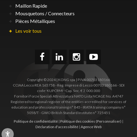
Maillon Rapide
Mousquetons / Connecteurs
Pièces Métalliques
Les voir tous
Copyright © 2024 | KONG spa | P.IVA 00703180166
CCIAA Lecco REA 165758 - Reg. Imprese di Lecco 00703180166 - SDI
code: KUPCRMI - Cap. Soc. € 2.000.000
Fornitori Forze Speciali Attrezzatura NATO Lista NCAGE No. A4747
Registered to regional register of the entities accredited for services of
education and professional training n° 845 - IRATA training company n°
5058/T - GWO British Standard Institute n° 725451
Politique de confidentialité
|
Politique des cookies
(Personnaliser)
|
Déclaration d'accessibilité
|
Agence Web