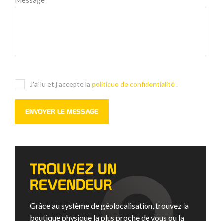
Message
*
J'ai lu et j'accepte la
politique de confidentialité
.
TROUVEZ UN
REVENDEUR
Grâce au système de géolocalisation, trouvez la
boutique physique la plus proche de vous ou la