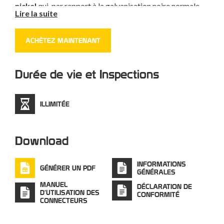
nickel
qui, par rapport à la galvanisation noire normale,
Lire la suite
offre une double résistance à la corrosion, une durée de
vie plus longue et moins de friction sur les cordons et les
ACHÈTEZ MAINTENANT
dispositifs textiles.
Durée de vie et Inspections
ILLIMITÉE
Download
INFORMATIONS
GÉNÉRER UN PDF
GÉNÉRALES
MANUEL
DÉCLARATION DE
D'UTILISATION DES
CONFORMITÉ
CONNECTEURS