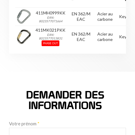
411MH0999KK
EN 362/M
Acier au
Keylock
EAN:
EAC
carbone
8023577071664
411MK021PKK
EN 362/M
Acier au
EAN:
Keylock
8023577013831
EAC
carbone
PHASE OUT
DEMANDER DES
INFORMATIONS
Votre prénom
*