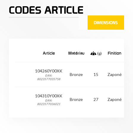
CODES ARTICLE
DIMENSIONS
Me
Article
Matériau
Finition
A 
2
104260Y00XK
Bronze
15
Zaponé
EAN:
1.
8023577035758
i
3
104310Y00XK
Bronze
27
Zaponé
EAN:
1.
8023577036021
i