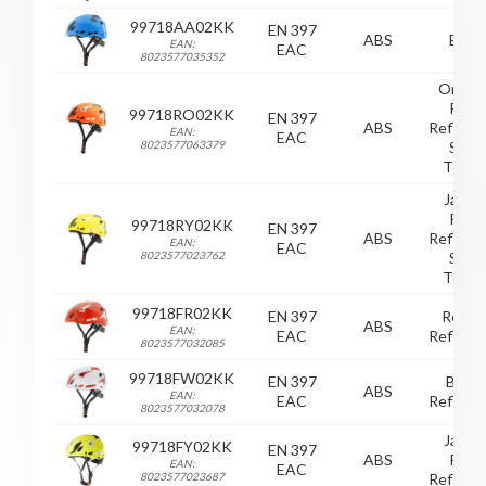
99718AA02KK
EN 397
ABS
Bleu
EAN:
EAC
8023577035352
Orang
Fluo
99718RO02KK
EN 397
ABS
Reflecti
EAN:
EAC
8023577063379
Soft
Touch
Jaune
Fluo
99718RY02KK
EN 397
ABS
Reflecti
EAN:
EAC
8023577023762
Soft
Touch
99718FR02KK
EN 397
Rouge
ABS
EAN:
EAC
Reflecti
8023577032085
99718FW02KK
EN 397
Blanc
ABS
EAN:
EAC
Reflecti
8023577032078
Jaune
99718FY02KK
EN 397
ABS
Fluo
EAN:
EAC
8023577023687
Reflecti