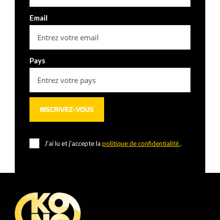
Email
Pays
J'ai lu et j'accepte la
politique de confidentialité
.