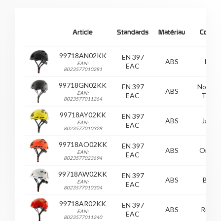
Article
Standards
Matériau
Couleu
99718AN02KK
EN 397
ABS
Noir
EAN:
EAC
8023577010281
99718GN02KK
EN 397
Noir So
ABS
EAN:
EAC
Touch
8023577011264
99718AY02KK
EN 397
ABS
Jaune
EAN:
EAC
8023577010328
99718AO02KK
EN 397
ABS
Orang
EAN:
EAC
8023577023694
99718AW02KK
EN 397
ABS
Blanc
EAN:
EAC
8023577010304
99718AR02KK
EN 397
ABS
Rouge
EAN:
EAC
8023577011240