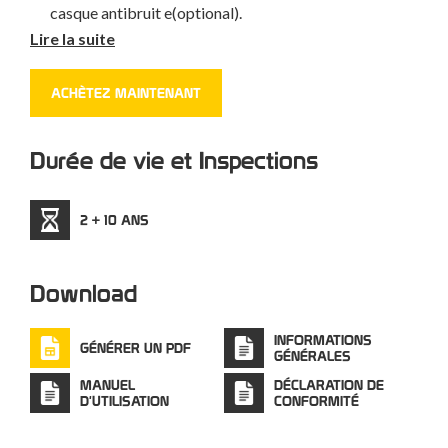
casque antibruit e(optional).
Système interne « à toile d’araignée » avec
Lire la suite
rembourrage amovible et lavable.
Taille unique (52-64 cm).
ACHÈTEZ MAINTENANT
Disponible en plusieurs couleurs (blanc, jaune, rouge,
noir et haute visibilité) même avec finition spéciale
Durée de vie et Inspections
gommée noire « Soft Touch ».
Version HV (haute visibilité) en couleur jaune fluo et
autocollants réfléchissants.
2 + 10 ANS
Produit de qualité totalement réalisé en Italie!
Download
INFORMATIONS
GÉNÉRER UN PDF
GÉNÉRALES
MANUEL
DÉCLARATION DE
D'UTILISATION
CONFORMITÉ