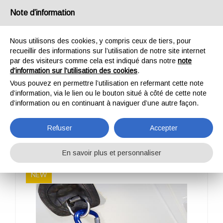
France
Note d’information
Nous utilisons des cookies, y compris ceux de tiers, pour
recueillir des informations sur l’utilisation de notre site internet
par des visiteurs comme cela est indiqué dans notre
note
d’information sur l’utilisation des cookies
.
HOME
PROFESSIONNEL
ÉQUIPEMENT D'HÉLICOPTÈRE
Vous pouvez en permettre l’utilisation en refermant cette note
MONKEY BELT 4.0
d’information, via le lien ou le bouton situé à côté de cette note
MONKEY BELT 4.0
d’information ou en continuant à naviguer d’une autre façon.
Refuser
Accepter
En savoir plus et personnaliser
NEW