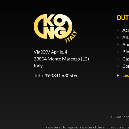
OU
Acc
AID
An
Blo
Via XXV Aprile, 4
23804 Monte Marenzo (LC)
Ca
Italy
Co
Les
Tel. +39 0341 630506
CCIAA Lecco
Registered to regional register of the entities accredi