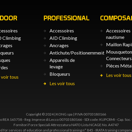
TDOOR
PROFESSIONAL
COMPOSA
essoires
Accessoires
Accessoires
nautisme
 Climbing
AID Climbing
Maillon Rap
crages
Ancrages
Mousquetons
queurs
Antichute/Positionemment
Connecteurs
sques
Appareils de
Pièces Métal
levage
rdes
Bloqueurs
Les voir tous
 voir tous
Les voir tous
Copyright © 2024 | KONG spa | P.IVA 00703180166
 REA 165758 - Reg. Imprese di Lecco 00703180166 - SDI code: KUPCRMI - Cap. Soc.
Fornitori Forze Speciali Attrezzatura NATO Lista NCAGE No. A4747
ted for services of education and professional training n° 845 - IRATA training comp