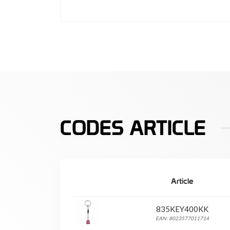
CODES ARTICLE
Article
835KEY400KK
EAN: 8023577011714