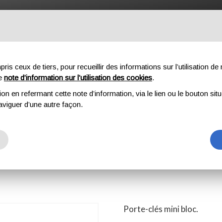
OFESSIONNEL
COMPOSANTES
À PROPOS DE NOUS
DO
s ceux de tiers, pour recueillir des informations sur l’utilisation de n
re
note d’information sur l’utilisation des cookies
.
ion en refermant cette note d’information, via le lien ou le bouton sit
MINI CHOCK
aviguer d’une autre façon.
K
Porte-clés mini bloc.