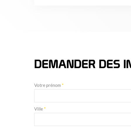
DEMANDER DES I
Votre prénom
*
Ville
*