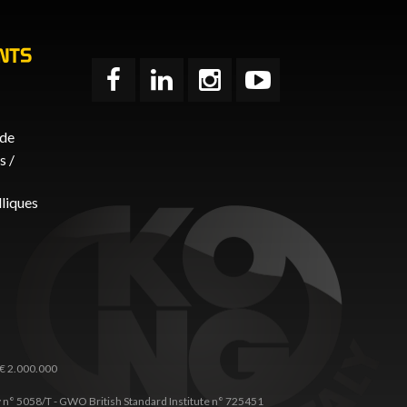
NTS
ide
 /
liques
 € 2.000.000
any n° 5058/T - GWO British Standard Institute n° 725451