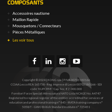
COMPOSANTS
Accessoires nautisme
Maillon Rapide
Mousquetons / Connecteurs
Pièces Métalliques
Les voir tous
Copyright © 2024 | KONG spa | P.IVA 00703180166
CCIAA Lecco REA 165758 - Reg. Imprese di Lecco 00703180166 - SDI
code: KUPCRMI - Cap. Soc. € 2.000.000
Fornitori Forze Speciali Attrezzatura NATO Lista NCAGE No. A4747
Registered to regional register of the entities accredited for services of
education and professional training n° 845 - IRATA training company n°
5058/T - GWO British Standard Institute n° 725451