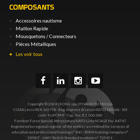
COMPOSANTS
Accessoires nautisme
Maillon Rapide
Mousquetons / Connecteurs
Pièces Métalliques
Les voir tous
Copyright © 2024 | KONG spa | P.IVA 00703180166
CCIAA Lecco REA 165758 - Reg. Imprese di Lecco 00703180166 - SDI
code: KUPCRMI - Cap. Soc. € 2.000.000
Fornitori Forze Speciali Attrezzatura NATO Lista NCAGE No. A4747
Registered to regional register of the entities accredited for services of
education and professional training n° 845 - IRATA training company n°
5058/T - GWO British Standard Institute n° 725451