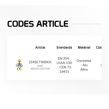
CODES ARTICLE
Article
Standards
Matériel
Colore
EN 354 -
Dyneema
254SET000KK
UIAA 130
- Alu
/
EAN:
- CEN TS
8023577057330
Alloy
16415