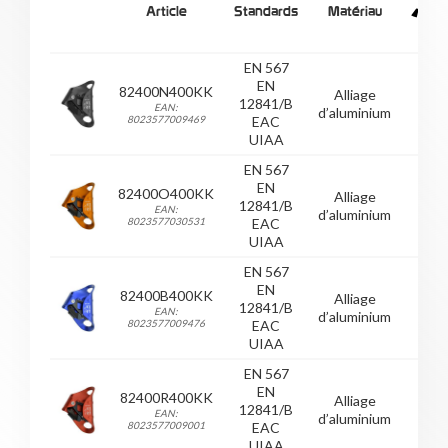
Article
Standards
Matériau
EN 567
EN
82400N400KK
Alliage
12841/B
150
EAN:
d’aluminium
8023577009469
EAC
UIAA
EN 567
EN
82400O400KK
Alliage
12841/B
150
EAN:
d’aluminium
8023577030531
EAC
UIAA
EN 567
EN
82400B400KK
Alliage
12841/B
150
EAN:
d’aluminium
8023577009476
EAC
UIAA
EN 567
EN
82400R400KK
Alliage
12841/B
150
EAN:
d’aluminium
8023577009001
EAC
UIAA