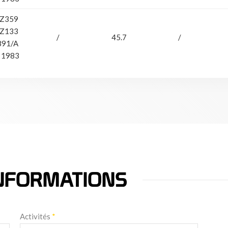
 Z359
 Z133
/
45.7
/
891/A
 1983
NFORMATIONS
Activités
*