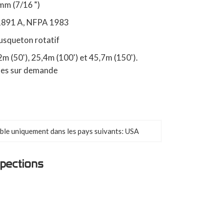
mm (7/16 ")
 1891 A, NFPA 1983
usqueton rotatif
2m (50'), 25,4m (100') et 45,7m (150').
les sur demande
ble uniquement dans les pays suivants: USA
spections