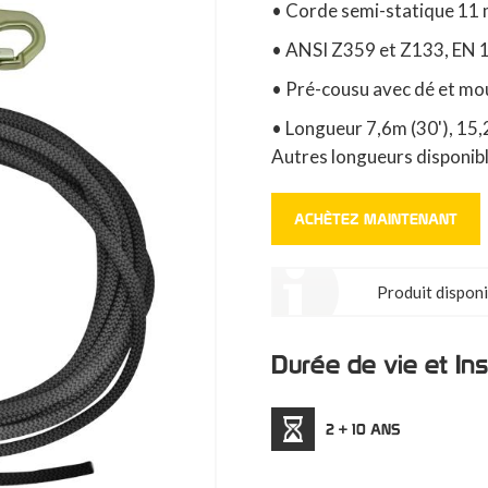
• Corde semi-statique 11 
• ANSI Z359 et Z133, EN
• Pré-cousu avec dé et mo
• Longueur 7,6m (30'), 15,
Autres longueurs disponib
ACHÈTEZ MAINTENANT
Produit disponi
Durée de vie et In
2 + 10 ANS