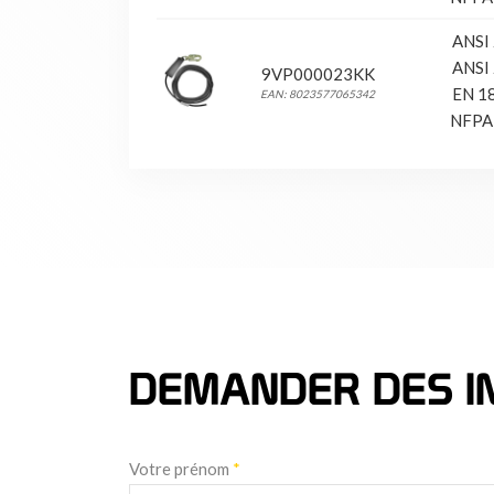
ANSI
ANSI
9VP000023KK
EN 1
EAN: 8023577065342
NFPA
DEMANDER DES I
Votre prénom
*