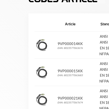
Article
Stan
ANSI
ANSI
9VP000014KK
EN 1
EAN: 8023577063676
NFPA
ANSI
ANSI
9VP000015KK
EN 1
EAN: 8023577063683
NFPA
ANSI
ANSI
9VP000021KK
EN 1
EAN: 8023577067674
NFPA