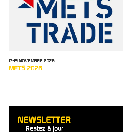
17-19 NOVEMBRE 2026
12-
METS 2026
TC
NEWSLETTER
Restez à jour