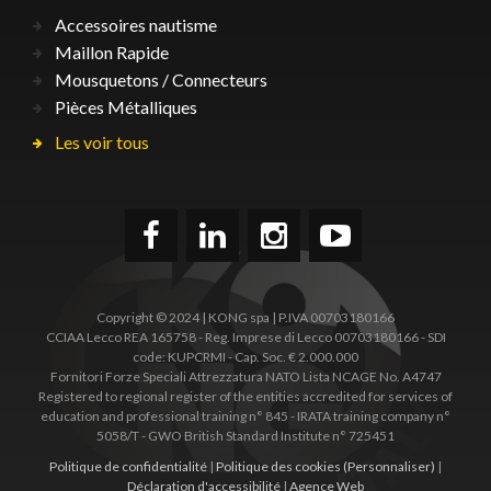
Accessoires nautisme
Maillon Rapide
Mousquetons / Connecteurs
Pièces Métalliques
Les voir tous
Copyright © 2024 | KONG spa | P.IVA 00703180166
CCIAA Lecco REA 165758 - Reg. Imprese di Lecco 00703180166 - SDI
code: KUPCRMI - Cap. Soc. € 2.000.000
Fornitori Forze Speciali Attrezzatura NATO Lista NCAGE No. A4747
Registered to regional register of the entities accredited for services of
education and professional training n° 845 - IRATA training company n°
5058/T - GWO British Standard Institute n° 725451
Politique de confidentialité
|
Politique des cookies
(Personnaliser)
|
Déclaration d'accessibilité
|
Agence Web