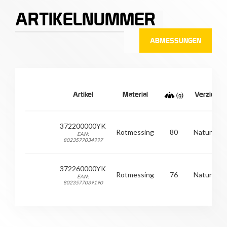
ARTIKELNUMMER
ABMESSUNGEN
Artikel
Material
Verzierun
372200000YK
Rotmessing
80
Naturfarbi
EAN:
8023577034997
372260000YK
Rotmessing
76
Naturfarbi
EAN:
8023577039190