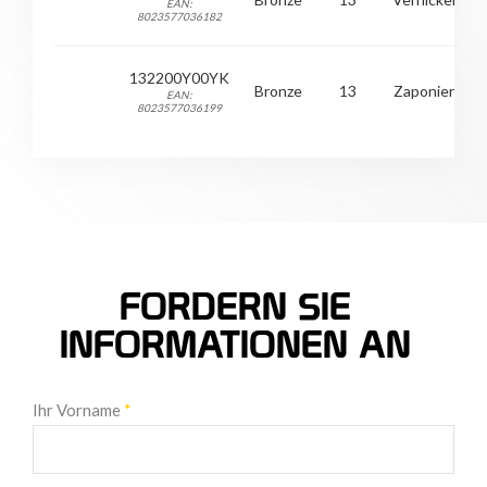
EAN:
8023577036182
132200Y00YK
Bronze
13
Zaponiert
EAN:
8023577036199
FORDERN SIE
INFORMATIONEN AN
Ihr Vorname
*