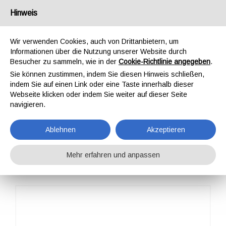
Deutschland
Hinweis
Wir verwenden Cookies, auch von Drittanbietern, um
Informationen über die Nutzung unserer Website durch
Besucher zu sammeln, wie in der
Cookie-Richtlinie angegeben
.
Sie können zustimmen, indem Sie diesen Hinweis schließen,
STARTSEITE
KOMPONENTEN
SCHNALLEN / BESCHLÄGE
indem Sie auf einen Link oder eine Taste innerhalb dieser
SIMPLE BUCKLE ROLLER 132
Webseite klicken oder indem Sie weiter auf dieser Seite
SIMPLE BUCKLE
navigieren.
ROLLER 132
Ablehnen
Akzeptieren
Mehr erfahren und anpassen