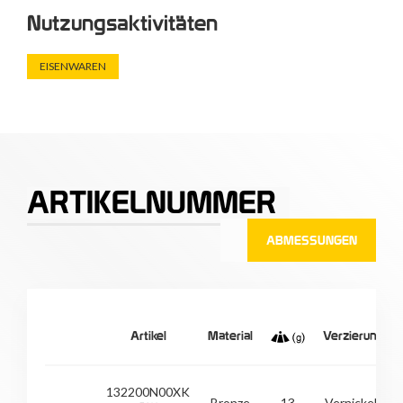
Nutzungsaktivitäten
EISENWAREN
ARTIKELNUMMER
ABMESSUNGEN
Artikel
Material
Verzierung
132200N00XK
Bronze
13
Vernickelt