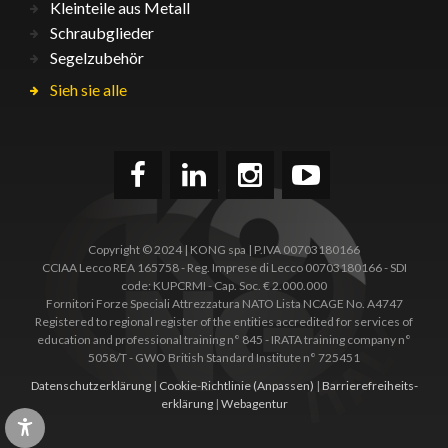
Kleinteile aus Metall
Schraubglieder
Segelzubehör
Sieh sie alle
Copyright © 2024 | KONG spa | P.IVA 00703180166
CCIAA Lecco REA 165758 - Reg. Imprese di Lecco 00703180166 - SDI
code: KUPCRMI - Cap. Soc. € 2.000.000
Fornitori Forze Speciali Attrezzatura NATO Lista NCAGE No. A4747
Registered to regional register of the entities accredited for services of
education and professional training n° 845 - IRATA training company n°
5058/T - GWO British Standard Institute n° 725451
Datenschutzerklärung
|
Cookie-Richtlinie
(Anpassen)
|
Barrierefreiheits­
erklärung
|
Webagentur