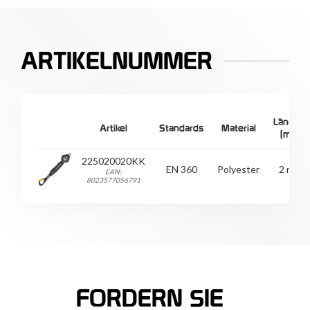
ARTIKELNUMMER
Länge
Artikel
Standards
Material
(m)
225020020KK
EN 360
Polyester
2 m
EAN:
8023577056791
FORDERN SIE