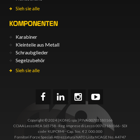
Sieh sie alle
KOMPONENTEN
Karabiner
Kleinteile aus Metall
Schraubglieder
Segelzubehör
Sieh sie alle
Copyright © 2024 | KONG spa | P.IVA 00703180166
CCIAA Lecco REA 165758 - Reg. Imprese di Lecco 00703180166 - SDI
code: KUPCRMI - Cap. Soc. € 2.000.000
Fornitori Forze Speciali Attrezzatura NATO Lista NCAGE No. A4747