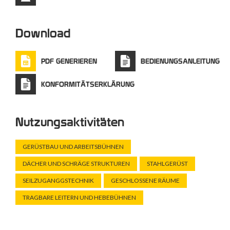
Download
PDF GENERIEREN
BEDIENUNGSANLEITUNG
KONFORMITÄTSERKLÄRUNG
Nutzungsaktivitäten
GERÜSTBAU UND ARBEITSBÜHNEN
DÄCHER UND SCHRÄGE STRUKTUREN
STAHLGERÜST
SEILZUGANGGSTECHNIK
GESCHLOSSENE RÄUME
TRAGBARE LEITERN UND HEBEBÜHNEN