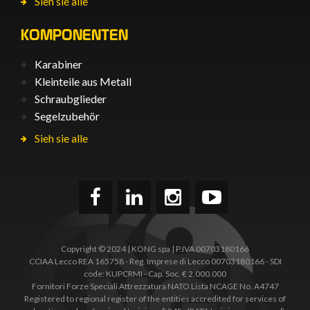
Sieh sie alle
KOMPONENTEN
Karabiner
Kleinteile aus Metall
Schraubglieder
Segelzubehör
Sieh sie alle
Copyright © 2024 | KONG spa | P.IVA 00703180166
CCIAA Lecco REA 165758 - Reg. Imprese di Lecco 00703180166 - SDI
code: KUPCRMI - Cap. Soc. € 2.000.000
Fornitori Forze Speciali Attrezzatura NATO Lista NCAGE No. A4747
Registered to regional register of the entities accredited for services of