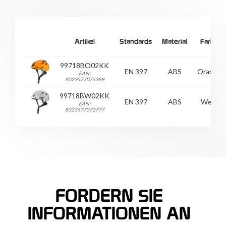
Artikel
Standards
Material
Farbe
99718BO02KK
EN 397
ABS
Orange
EAN:
8023577075389
99718BW02KK
EN 397
ABS
Weiß
EAN:
8023577072777
FORDERN SIE
INFORMATIONEN AN