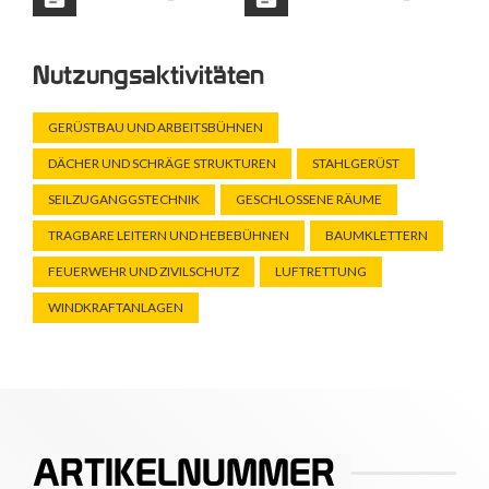
Nutzungsaktivitäten
GERÜSTBAU UND ARBEITSBÜHNEN
DÄCHER UND SCHRÄGE STRUKTUREN
STAHLGERÜST
SEILZUGANGGSTECHNIK
GESCHLOSSENE RÄUME
TRAGBARE LEITERN UND HEBEBÜHNEN
BAUMKLETTERN
FEUERWEHR UND ZIVILSCHUTZ
LUFTRETTUNG
WINDKRAFTANLAGEN
ARTIKELNUMMER