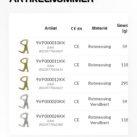
Gewicht
Artikel
Material
(g)
9VP000010KK
CE
Rotmessing
59
EAN:
8023577063607
9VP000011KK
CE
Rotmessing
118
EAN:
8023577063614
9VP000012KK
CE
Rotmessing
295
EAN:
8023577063621
Rotmessing
9VP000020KK
CE
59
Versilbert
9VP000024KK
Rotmessing
CE
118
EAN:
Versilbert
8023577065380