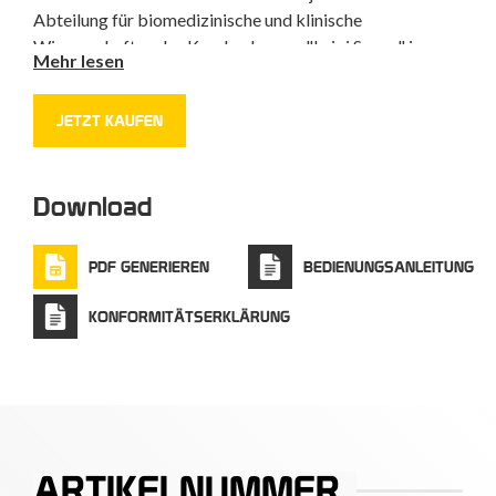
Abteilung für biomedizinische und klinische
Wissenschaften des Krankenhauses "Luigi Sacco" in
Mehr lesen
Mailand finanzieren, die mit der Erforschung der
Identifizierung und Bewertung diagnostischer Marker
JETZT KAUFEN
für SARS-CoV-2-Infektionen begonnen hat.
Download
PDF GENERIEREN
BEDIENUNGSANLEITUNG
KONFORMITÄTSERKLÄRUNG
ARTIKELNUMMER